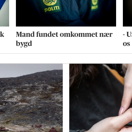
ik
Mand fundet omkommet nær
- 
bygd
os