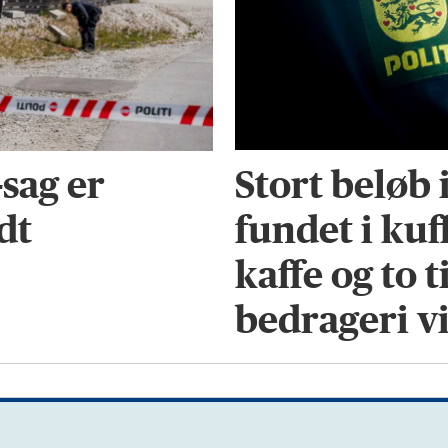
Stort beløb 
-sag er
fundet i kuff
dt
kaffe og to t
bedrageri v