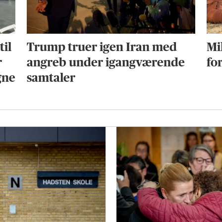
til
Trump truer igen Iran med
Mi
r
angreb under igangværende
fo
gne
samtaler