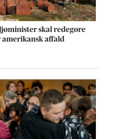
ljøminister skal redegøre
r amerikansk affald