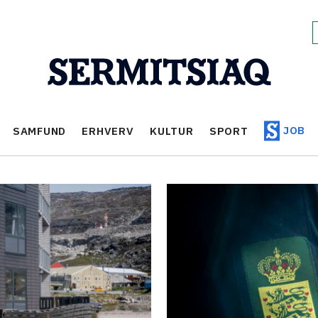
JOB
SAMFUND
ERHVERV
KULTUR
SPORT