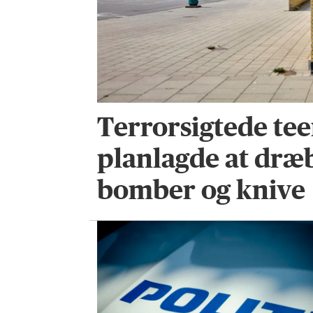
Terrorsigtede te
planlagde at dræ
bomber og knive