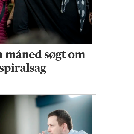
en måned søgt om
 spiralsag