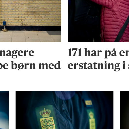
enagere
171 har på 
be børn med
erstatning i