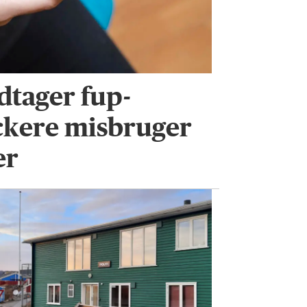
tager fup-
ckere misbruger
er