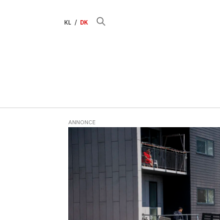
KL
DK
ANNONCE
Tag:
samfund