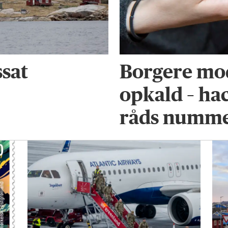
ssat
Borgere mod
opkald – ha
råds numm