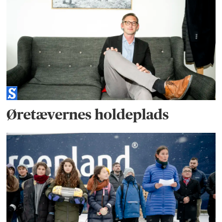
Øretævernes holdeplads