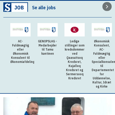
Se alle jobs
GENOPSLAG -
Ledige
Økonomisk
AC-
ig
Medarbejder
stillinger som
Konsulent,
fuldmægtig
til Tamu
kredsdommer
AC-
til
k
kantinen
ved
Fuldmægtig
Anlægsafdeling
til
Qaasuitsoq
eller
elingen
Kredsret,
Specialkonsulent
Kujalleq
til
Kredsret og
Departementet
Sermersooq
for
Kredsret
Uddannelse,
Kultur, Idræt
og Kirke