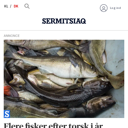
KL
DK
Log ind
ANNONCE
Tag:
royal
greenland
Flere fisker efter torsk i år