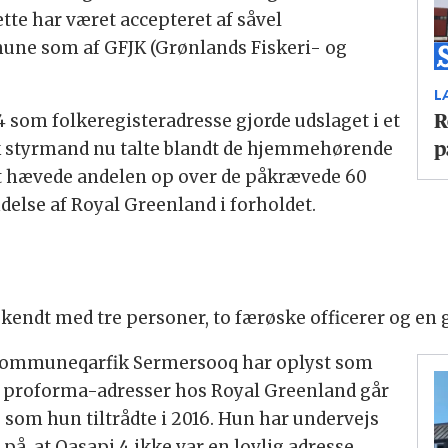
te har været accepteret af såvel
une som af GFJK (Grønlands Fiskeri- og
L
 som folkeregisteradresse gjorde udslaget i et
R
sk styrmand nu talte blandt de hjemmehørende
p
Det hævede andelen op over de påkrævede 60
ndelse af Royal Greenland i forholdet.
bekendt med tre personer, to færøske officerer og en 
i Kommuneqarfik Sermersooq har oplyst som
d proforma-adresser hos Royal Greenland går
en, som hun tiltrådte i 2016. Hun har undervejs
, at Qasapi 4 ikke var en lovlig adresse,