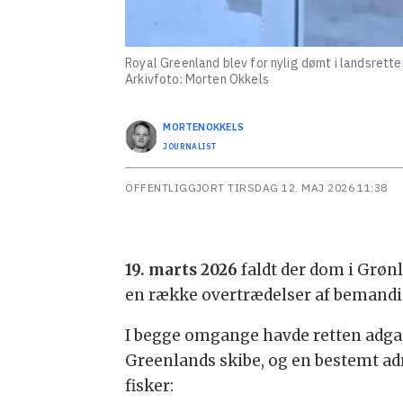
Royal Greenland blev for nylig dømt i landsret
Arkivfoto: Morten Okkels
MORTEN
OKKELS
JOURNALIST
OFFENTLIGGJORT
TIRSDAG 12. MAJ 2026 11:38
19. marts 2026
faldt der dom i Grøn
en række overtrædelser af bemanding
I begge omgange havde retten adgan
Greenlands skibe, og en bestemt adr
fisker: