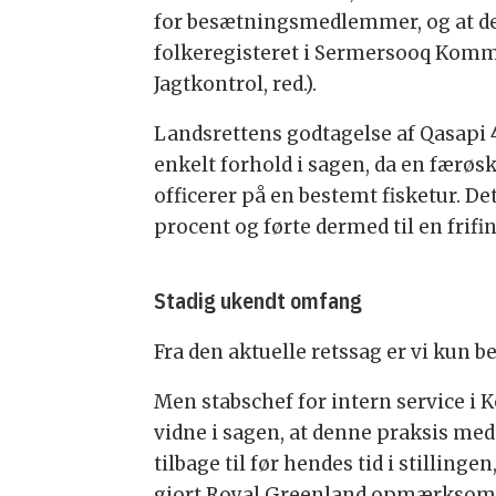
for besætningsmedlemmer, og at det
folkeregisteret i Sermersooq Komm
Jagtkontrol, red.).
Landsrettens godtagelse af Qasapi 4
enkelt forhold i sagen, da en færø
officerer på en bestemt fisketur. 
procent og førte dermed til en frifi
Stadig ukendt omfang
Fra den aktuelle retssag er vi kun 
Men stabschef for intern service 
vidne i sagen, at denne praksis me
tilbage til før hendes tid i stilling
gjort Royal Greenland opmærksom på