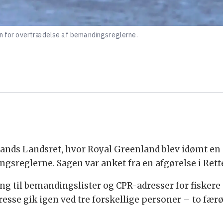
ten for overtrædelse af bemandingsreglerne.
lands Landsret, hvor Royal Greenland blev idømt en 
sreglerne. Sagen var anket fra en afgørelse i Rette
g til bemandingslister og CPR-adresser for fiskere 
esse gik igen ved tre forskellige personer – to fær