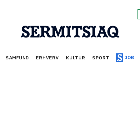
JOB
SAMFUND
ERHVERV
KULTUR
SPORT