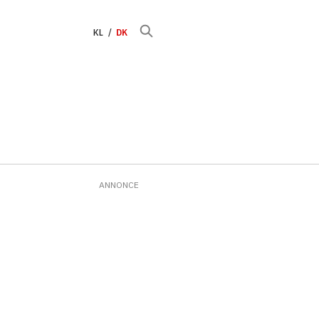
KL
DK
ANNONCE