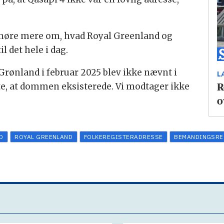
at høre mere om, hvad Royal Greenland og
 det hele i dag.
 Grønland i februar 2025 blev ikke nævnt i
L
te, at dommen eksisterede. Vi modtager ikke
R
o
D
ROYAL GREENLAND
FOLKEREGISTERADRESSE
BEMANDINGSRE