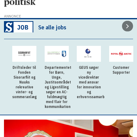
politisk
ANNONCE
Se alle jobs
til
Departementet
GEUS søger
Customer
Vil du være
for Børn,
ny
Supporter
med til at
 og
Unge,
vicedirektør
forme
Justitsområdet
med ansvar
fremtidens
e
og Ligestilling
for innovation
folkeskole i
g
søger en AC-
og
Grønland?
læg
fuldmægtig
erhvervssamarbejde
med flair for
kommunikation