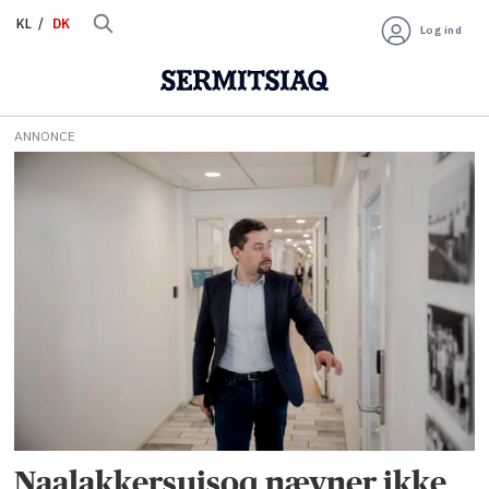
KL
DK
Log ind
ANNONCE
Tag:
kuannersuit
Naalakkersuisoq nævner ikke