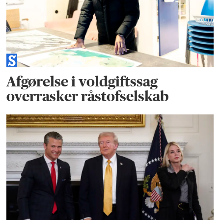
Afgørelse i voldgiftssag
overrasker råstofselskab