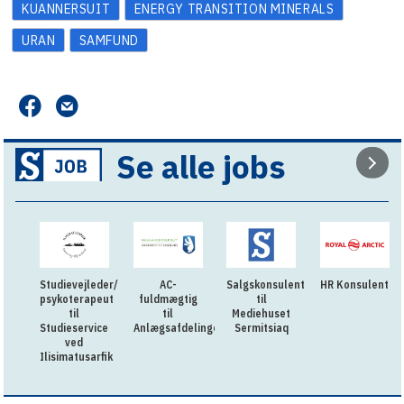
KUANNERSUIT
ENERGY TRANSITION MINERALS
URAN
SAMFUND
Se alle jobs
Studievejleder/
AC-
Salgskonsulent
HR Konsulent
psykoterapeut
fuldmægtig
til
til
til
Mediehuset
Studieservice
Anlægsafdelingen
Sermitsiaq
ved
Ilisimatusarfik