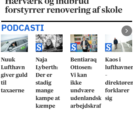
Hærværk og indbrud
forstyrrer renovering af skole
PODCASTI
Nuuk
Naja
Bentiaraq
Kaos i
Lufthavn
Lyberth:
Ottosen:
lufthavne
giver guld
Der er
Vi kan
–
til
stadig
ikke
direktøre
taxaerne
mange
undvære
forklarer
kampe at
udenlandsk
sig
kæmpe
arbejdskraft