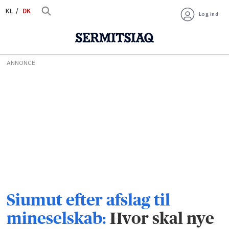
KL
DK
Log ind
ANNONCE
Siumut efter afslag til
mineselskab:
Hvor skal nye