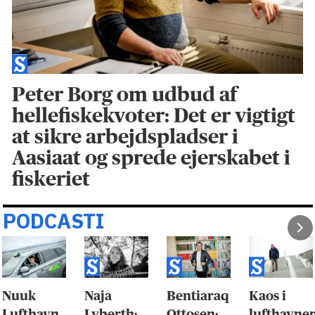
Peter Borg om udbud af
hellefiskekvoter: Det er vigtigt
at sikre arbejdspladser i
Aasiaat og sprede ejerskabet i
fiskeriet
PODCASTI
Nuuk
Naja
Bentiaraq
Kaos i
Lufthavn
Lyberth:
Ottosen:
lufthavne