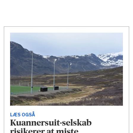
LÆS OGSÅ
Kuannersuit-selskab
risikerer at miste