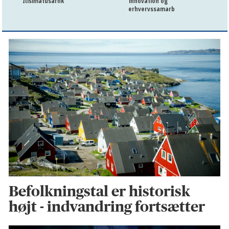
Ilisimatusarfik
innovation og
erhvervssamarbejde
Befolkningstal er historisk
højt - indvandring fortsætter