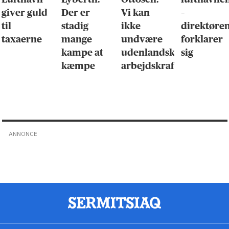
giver guld
Der er
Vi kan
–
til
stadig
ikke
direktøre
taxaerne
mange
undvære
forklarer
kampe at
udenlandsk
sig
kæmpe
arbejdskraft
ANNONCE