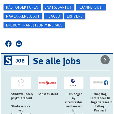
RÅSTOFSEKTOREN
INATSISARTUT
KUANNERSUIT
NAALAKKERSUISUT
PLACED
ERHVERV
ENERGY TRANSITION MINERALS
Se alle jobs
Studievejleder/
Godsassistent
GEUS søger
Genopslag -
psykoterapeut
ny
Forstander til
til
vicedirektør
Angerlarsimaffik
Studieservice
med ansvar
Palleq i
ved
for
Paamiut