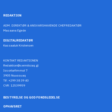
REDAKTION
ADM. DIREKTØR & ANSVARSHAVENDE CHEFREDAKTØR
Masaana Egede
DIGITALREDAKTØR
Kassaaluk Kristensen
KONTAKT REDAKTIONEN
Redaktion@sermitsiaq.gl
Issortarfimmut 7
3905 Nuussuaq
Tlf: +299 38 39 40
CVR: 12539959
BESTYRELSE OG GOD FONDSLEDELSE
OPHAVSRET