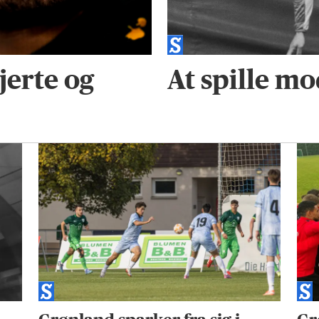
jerte og
At spille mo