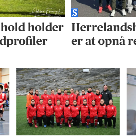
 hold holder
Herrelandsh
dprofiler
er at opnå r