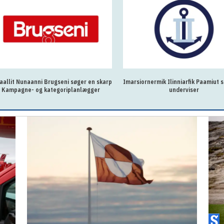
arsiornermik Ilinniarfik Paamiut søger en
AC-Fuldmægtig eller Økonomisk K
underviser
til Økonomiafdelingen