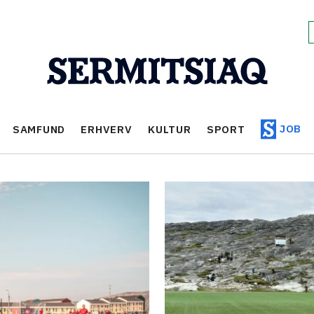
JOB
SAMFUND
ERHVERV
KULTUR
SPORT