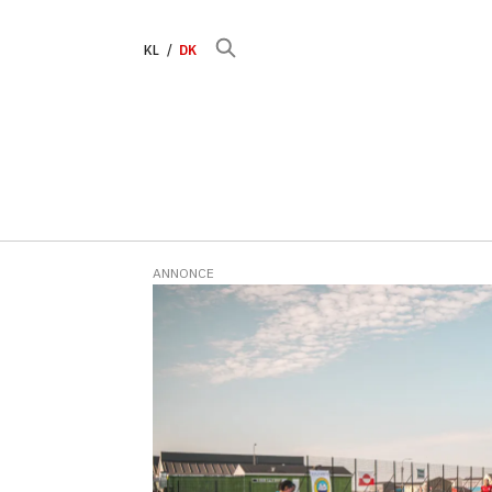
KL
DK
ANNONCE
Tag:
fodbold