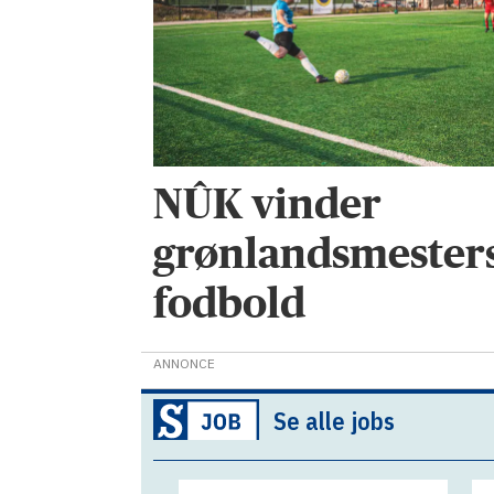
NÛK vinder
grønlandsmesters
fodbold
ANNONCE
Se alle jobs