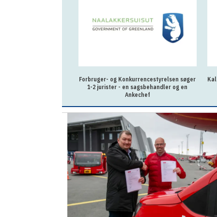
nkurrencestyrelsen søger
Kalaallit Nunaanni Brugseni søger en skarp
Im
 en sagsbehandler og en
Kampagne- og kategoriplanlægger
Ankechef