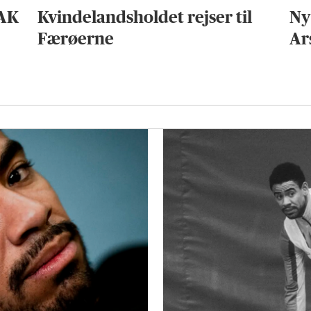
KAK
Kvindelandsholdet rejser til
Ny
Færøerne
Ar