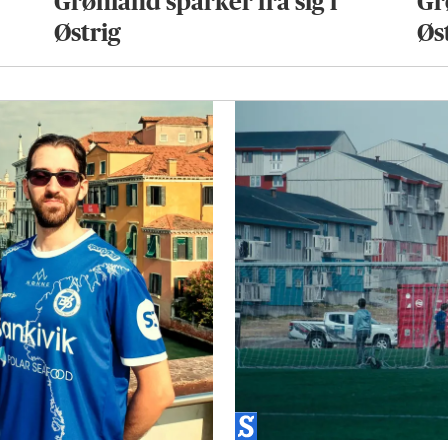
Grønland sparker fra sig i
Gr
Østrig
Øs