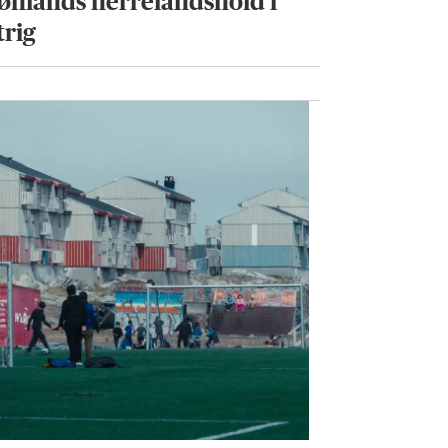
ønlands herrelandshold i
trig