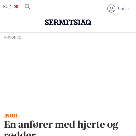
KL
DK
Log ind
ANNONCE
INUIT
En anfører med hjerte og
rødder