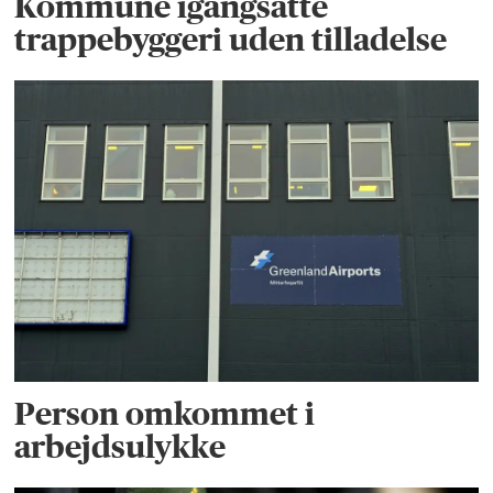
Kommune igangsatte
trappebyggeri uden tilladelse
Person omkommet i
arbejdsulykke