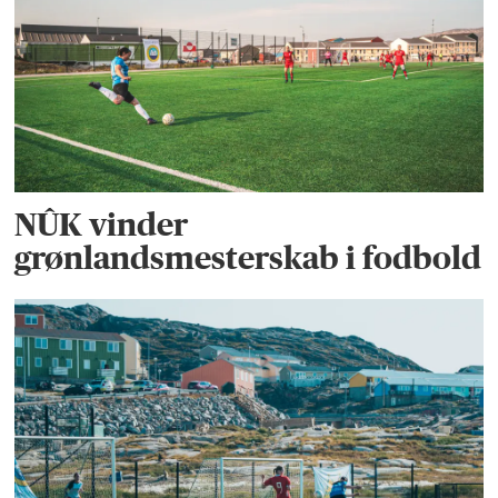
NÛK vinder
grønlandsmesterskab i fodbold