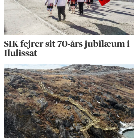
SIK fejrer sit 70-års jubilæum i
Ilulissat