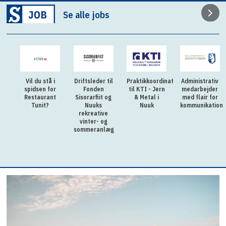
Se alle jobs
i
Driftsleder til
Praktikkoordinator
Administrativ
En eller to
or
Fonden
til KTI - Jern
medarbejder
AC-
nt
Sisorarfiit og
& Metal i
med flair for
fuldmægtig
Nuuks
Nuuk
kommunikation
eller
rekreative
specialkonsulen
vinter- og
til
sommeranlæg
Fjeldskredsgru