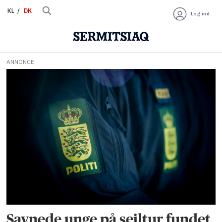
KL
DK
Log ind
ANNONCE
Tag:
ilulissat
Savnede unge på sejltur fundet