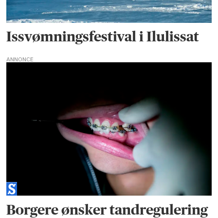
Issvømningsfestival i Ilulissat
ANNONCE
Borgere ønsker tandregulering