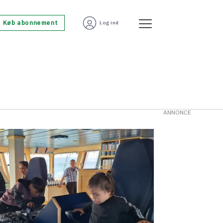
Køb abonnement
Log ind
ANNONCE