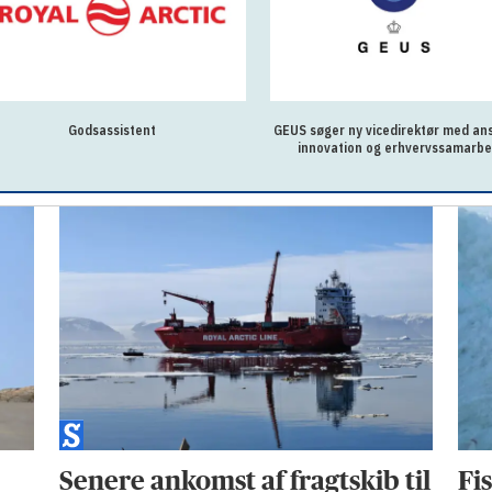
GEUS søger ny vicedirektør med ansvar for
Genopslag - Forstand
innovation og erhvervssamarbejde
Palleq 
Senere ankomst af fragtskib til
Fi