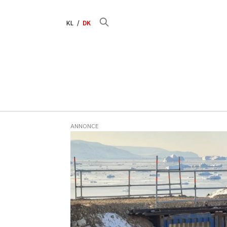
KL
DK
ANNONCE
Tag:
qaanaaq