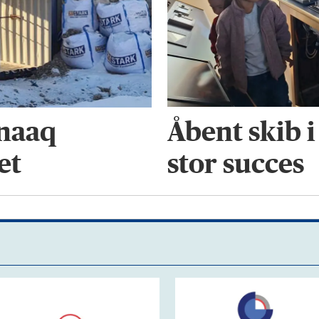
Åbent skib 
anaaq
stor succes
et