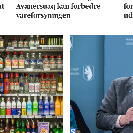
at
Avanersuaq kan forbedre
fo
vareforsyningen
ud