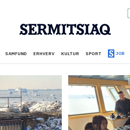
JOB
SAMFUND
ERHVERV
KULTUR
SPORT