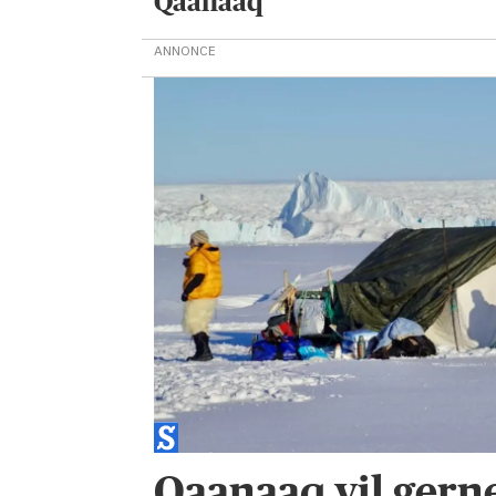
Qaanaaq
ANNONCE
Qaanaaq vil gerne