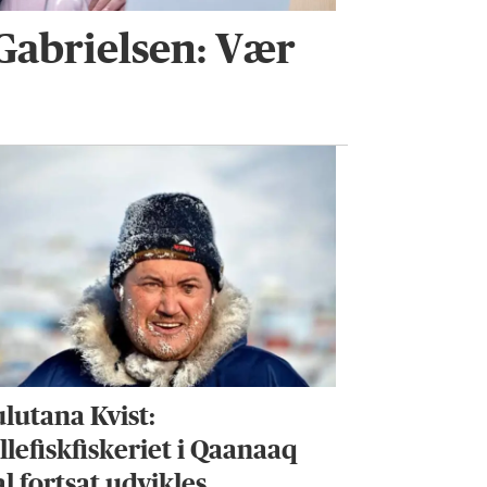
 Gabrielsen: Vær
ulutana Kvist:
llefiskfiskeriet i Qaanaaq
al fortsat udvikles