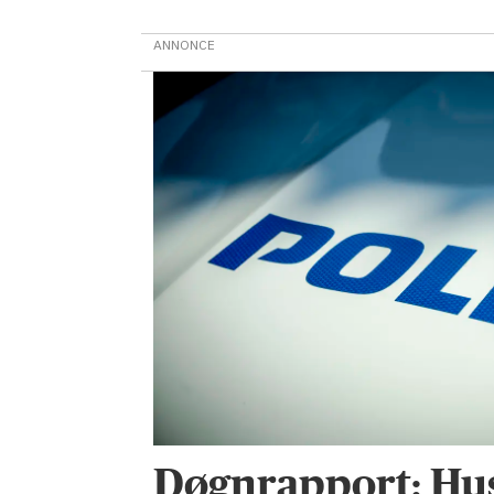
ANNONCE
Døgnrapport: Hu