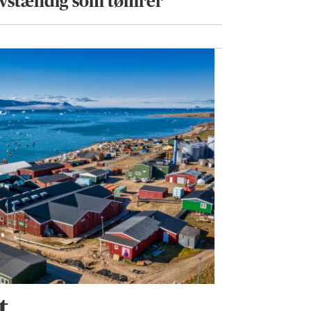
lvstændig som tømrer
t