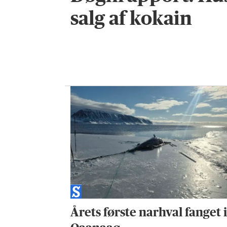
salg af kokain
Årets første narhval fanget 