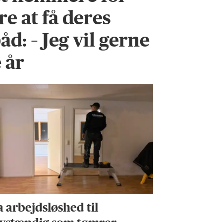
e at få deres
åd: – Jeg vil gerne
 år
a arbejdsløshed til