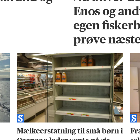
Enos og andr
egen fiskerb
prøve næste
i
Mælkeerstatning til små børn i
Fr