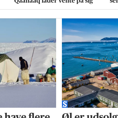
Qaanaaq lader vente på sig
se
 have flere
Øl er udsolg