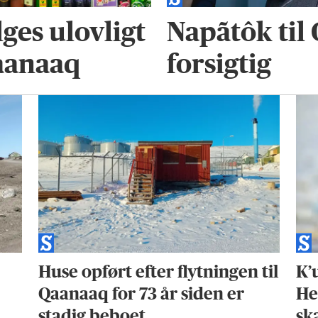
ges ulovligt
Napãtôk til
Qaanaaq
forsigtig
Huse opført efter flytningen til
K’
Qaanaaq for 73 år siden er
He
stadig beboet
sk