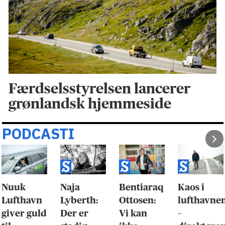
Færdselsstyrelsen lancerer
grønlandsk hjemmeside
PODCASTI
Nuuk
Naja
Bentiaraq
Kaos i
Lufthavn
Lyberth:
Ottosen:
lufthavne
giver guld
Der er
Vi kan
–