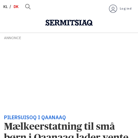
KL
DK
Log ind
ANNONCE
PILERSUISOQ I QAANAAQ
Mælkeerstatning til små
børn i Qaanaaq lader vente