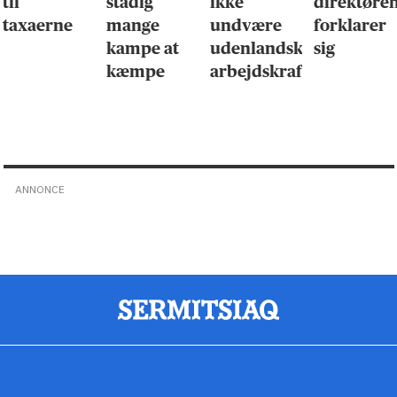
til
stadig
ikke
direktøre
taxaerne
mange
undvære
forklarer
kampe at
udenlandsk
sig
kæmpe
arbejdskraft
ANNONCE