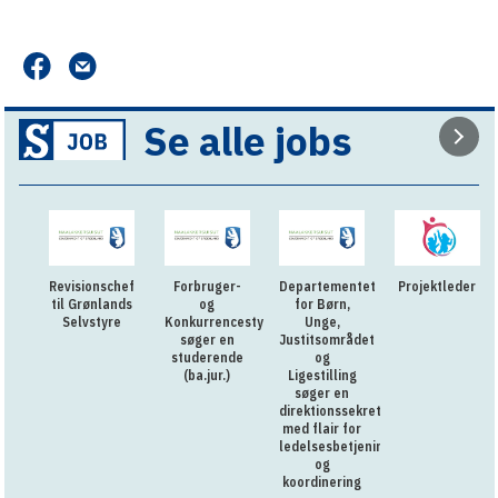
Se alle jobs
Revisionschef
Forbruger-
Departementet
Projektleder
til Grønlands
og
for Børn,
Selvstyre
Konkurrencestyrelsen
Unge,
søger en
Justitsområdet
studerende
og
(ba.jur.)
Ligestilling
søger en
direktionssekretær
med flair for
ledelsesbetjening
og
koordinering