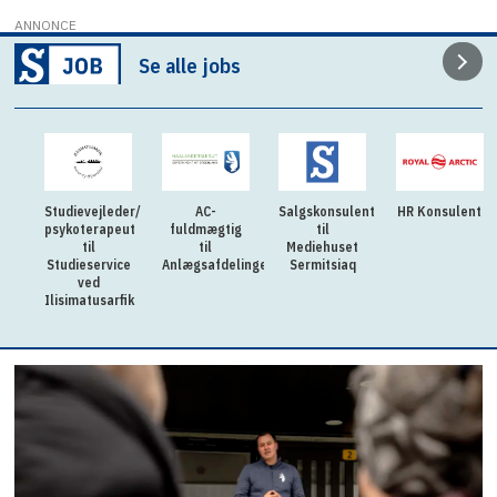
ANNONCE
Se alle jobs
Studievejleder/
AC-
Salgskonsulent
HR Konsulent
psykoterapeut
fuldmægtig
til
til
til
Mediehuset
Studieservice
Anlægsafdelingen
Sermitsiaq
ved
Ilisimatusarfik