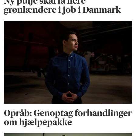
Ny pulje skal få flere
grønlændere i job i Danmark
Opråb: Genoptag forhandlinger
om hjælpepakke