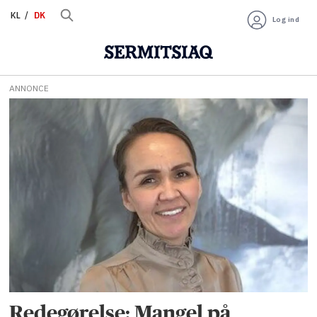
KL
DK
Log ind
ANNONCE
Tag:
arbejdsmarked
Redegørelse: Mangel på