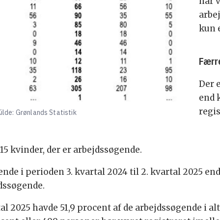
har 
arbe
kun 
Færre
Der 
end 
regi
ilde: Grønlands Statistik
15 kvinder, der er arbejdssøgende.
de i perioden 3. kvartal 2024 til 2. kvartal 2025 en
dssøgende.
artal 2025 havde 51,9 procent af de arbejdssøgende i a