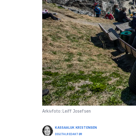
Arkivfoto: Leiff Josefsen
KASSAALUK
KRISTENSEN
DIGITALREDAKTØR