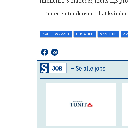
imellem 1-3 måneder, mens 11,3 pro
- Der er en tendensen til at kvinde
ARBEJDSKRAFT
LEDIGHED
SAMFUND
AR
–
Se alle jobs