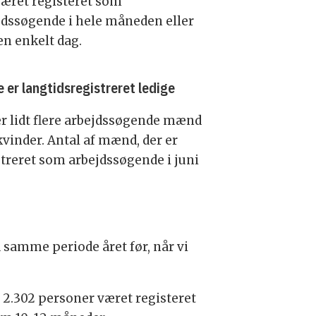
været registeret som
jdssøgende i hele måneden eller
en enkelt dag.
 er langtidsregistreret ledige
er lidt flere arbejdssøgende mænd
kvinder. Antal af mænd, der er
streret som arbejdssøgende i juni
d samme periode året før, når vi
lt 2.302 personer været registeret