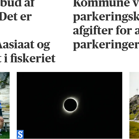
bud af
Kommune vi
 Det er
parkeringsk
afgifter for
Aasiaat og
parkeringe
i fiskeriet