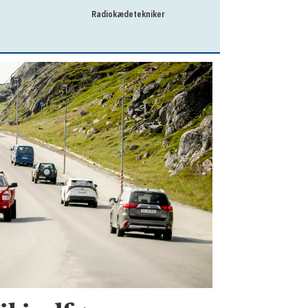
Radiokædetekniker
Privatrådgi