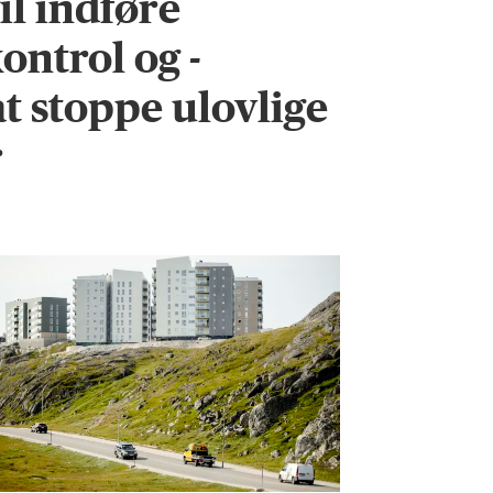
l indføre
ontrol og -
 at stoppe ulovlige
r