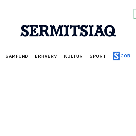
JOB
SAMFUND
ERHVERV
KULTUR
SPORT