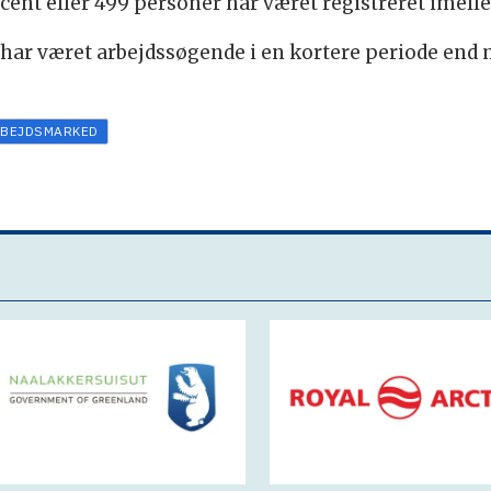
cent eller 499 personer har været registreret imel
r har været arbejdssøgende i en kortere periode end
BEJDSMARKED