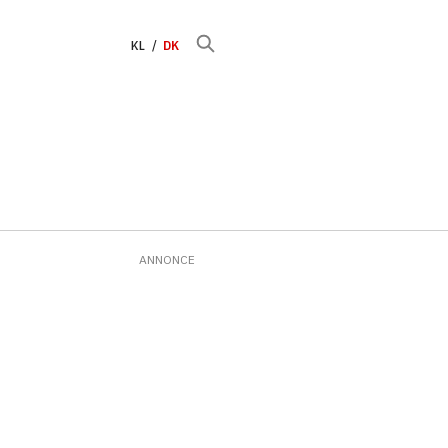
KL
DK
ANNONCE