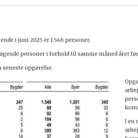
nde i juni 2025 er 1.546 personer.
søgende personer i forhold til samme måned året før
in seneste opgørelse.
Opgø
arbe
pers
komm
I en
arbe