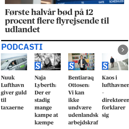
Første halvår bød på 12
procent flere flyrejsende til
udlandet
PODCASTI
Nuuk
Naja
Bentiaraq
Kaos i
Lufthavn
Lyberth:
Ottosen:
lufthavne
giver guld
Der er
Vi kan
–
til
stadig
ikke
direktøre
taxaerne
mange
undvære
forklarer
kampe at
udenlandsk
sig
kæmpe
arbejdskraft