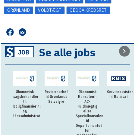
GRØNLAND
VOLDTÆGT
QEQQA KREDSRET
Se alle jobs
Økonomisk
Revisionschef
Økonomisk
Serviceassistent
sagsbehandler
til Grønlands
Konsulent,
til Ilulissat
til
Selvstyre
AC-
boligfinansiering
Fuldmægtig
og
eller
låneadministration
Specialkonsulent
til
Departementet
for