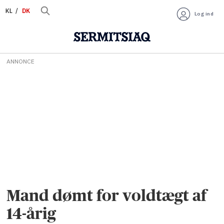
KL
DK
Log ind
ANNONCE
Mand dømt for voldtægt af
14-årig