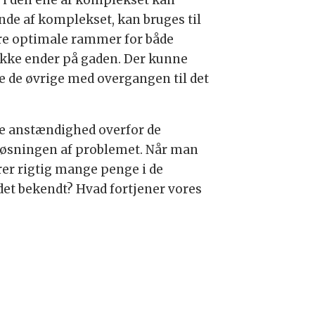
m i den ene af komplekset kan
nde af komplekset, kan bruges til
sikre optimale rammer for både
” ikke ender på gaden. Der kunne
 de øvrige med overgangen til det
rre anstændighed overfor de
il løsningen af problemet. Når man
rer rigtig mange penge i de
det bekendt? Hvad fortjener vores