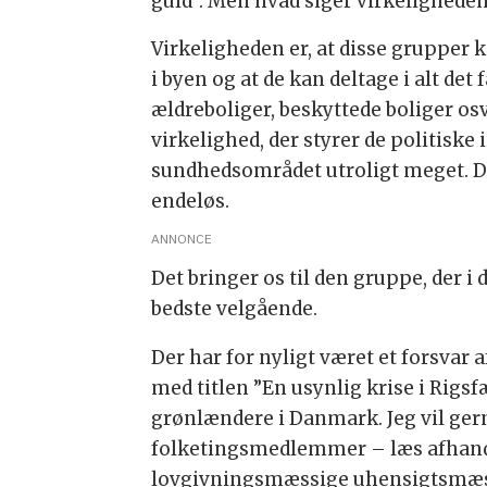
guld”. Men hvad siger virkeligheden 
Virkeligheden er, at disse grupper k
i byen og at de kan deltage i alt det
ældreboliger, beskyttede boliger osv
virkelighed, der styrer de politiske
sundhedsområdet utroligt meget. D
endeløs.
ANNONCE
Det bringer os til den gruppe, der i
bedste velgående.
Der har for nyligt været et forsva
med titlen ”En usynlig krise i Rigsf
grønlændere i Danmark. Jeg vil gern
folketingsmedlemmer – læs afhandl
lovgivningsmæssige uhensigtsmæssi