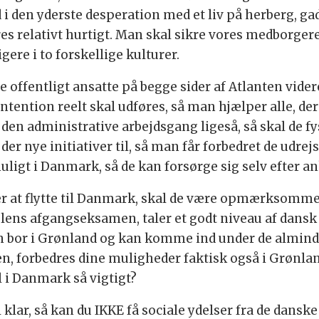
i den yderste desperation med et liv på herberg, gad
dres relativt hurtigt. Man skal sikre vores medborge
igere i to forskellige kulturer.
de offentligt ansatte på begge sider af Atlanten vide
tention reelt skal udføres, så man hjælper alle, der
den administrative arbejdsgang ligeså, så skal de 
 der nye initiativer til, så man får forbedret de udr
igt i Danmark, så de kan forsørge sig selv efter 
at flytte til Danmark, skal de være opmærksomme p
ens afgangseksamen, taler et godt niveau af dansk 
n bor i Grønland og kan komme ind under de almind
 forbedres dine muligheder faktisk også i Grønlan
l i Danmark så vigtigt?
 klar, så kan du IKKE få sociale ydelser fra de dansk