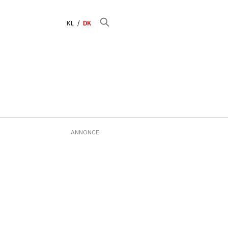
KL
DK
ANNONCE