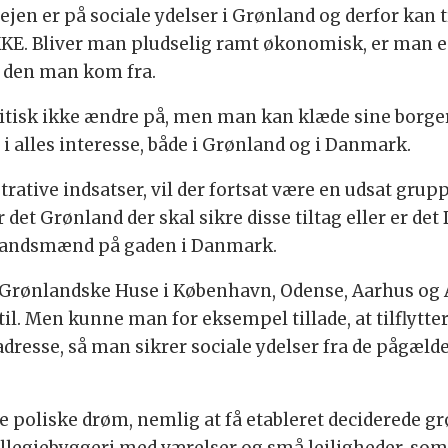
vejen er på sociale ydelser i Grønland og derfor kan t
KKE. Bliver man pludselig ramt økonomisk, er man 
d den man kom fra.
litisk ikke ændre på, men man kan klæde sine borger
i alles interesse, både i Grønland og i Danmark.
rative indsatser, vil der fortsat være en udsat gruppe
r det Grønland der skal sikre disse tiltag eller er d
res landsmænd på gaden i Danmark.
e Grønlandske Huse i København, Odense, Aarhus og 
s til. Men kunne man for eksempel tillade, at tilflyt
adresse, så man sikrer sociale ydelser fra de pågæ
poliske drøm, nemlig at få etableret deciderede g