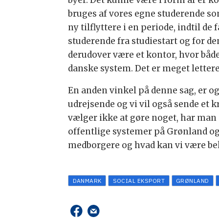
byer. Det kunne være i form af er 
bruges af vores egne studerende som
ny tilflyttere i en periode, indtil 
studerende fra studiestart og for de
derudover være et kontor, hvor båd
danske system. Det er meget lettere
En anden vinkel på denne sag, er ogs
udrejsende og vi vil også sende et k
vælger ikke at gøre noget, har man
offentlige systemer på Grønland og
medborgere og hvad kan vi være bek
DANMARK
SOCIAL EKSPORT
GRØNLAND