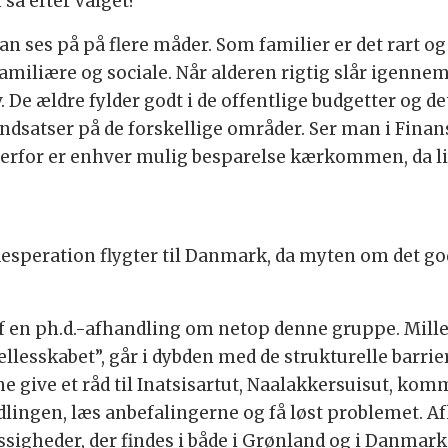
så efter valget?
an ses på på flere måder. Som familier er det rart og 
 familiære og sociale. Når alderen rigtig slår igenne
. De ældre fylder godt i de offentlige budgetter og 
 indsatser på de forskellige områder. Ser man i Fina
erfor er enhver mulig besparelse kærkommen, da li
 desperation flygter til Danmark, da myten om det god
r af en ph.d.-afhandling om netop denne gruppe. Mil
ællesskabet”, går i dybden med de strukturelle barri
e give et råd til Inatsisartut, Naalakkersuisut, ko
ingen, læs anbefalingerne og få løst problemet. Af
gheder, der findes i både i Grønland og i Danmar