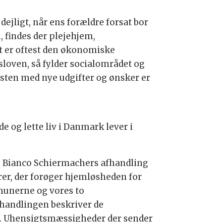
dejligt, når ens forældre forsat bor
m, findes der plejehjem,
det er oftest den økonomiske
nsloven, så fylder socialområdet og
sten med nye udgifter og ønsker er
e og lette liv i Danmark lever i
le Bianco Schiermachers afhandling
erer, der forøger hjemløsheden for
mmunerne og vores to
handlingen beskriver de
k. Uhensigtsmæssigheder der sender