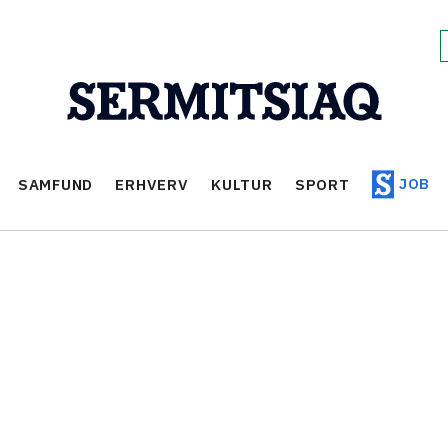
JOB
SAMFUND
ERHVERV
KULTUR
SPORT