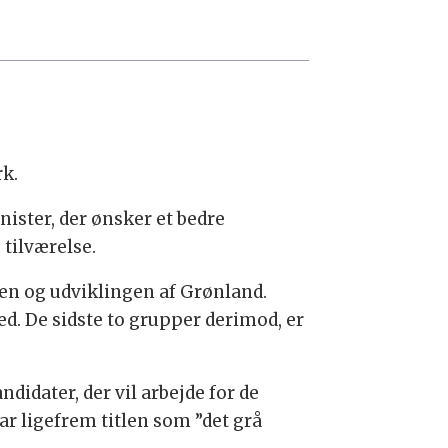
rk.
ister, der ønsker et bedre
 tilværelse.
ften og udviklingen af Grønland.
d. De sidste to grupper derimod, er
didater, der vil arbejde for de
r ligefrem titlen som ”det grå