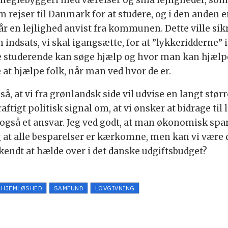
kollegiebyggeri med værelser og små lejligheder, so
 rejser til Danmark for at studere, og i den anden e
de får en lejlighed anvist fra kommunen. Dette ville 
n indsats, vi skal igangsætte, for at ”lykkeridderne
e studerende kan søge hjælp og hvor man kan hjælpe
 at hjælpe folk, når man ved hvor de er.
å, at vi fra grønlandsk side vil udvise en langt stø
raftigt politisk signal om, at vi ønsker at bidrage t
 også et ansvar. Jeg ved godt, at man økonomisk spa
 at alle besparelser er kærkomne, men kan vi være 
endt at hælde over i det danske udgiftsbudget?
HJEMLØSHED
SAMFUND
LOVGIVNING