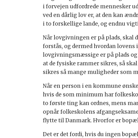
i forvejen udfordrede mennesker ud 
ved en dårlig lov er, at den kan æn
i to forskellige lande, og endnu vigt
Når lovgivningen er på plads, skal 
forstås, og dermed hvordan lovens in
lovgivningsmæssige er på plads og 
at de fysiske rammer sikres, så skal
sikres så mange muligheder som mul
Når en person i en kommune ønsker 
hvis de som minimum har folkeskol
to første ting kan ordnes, mens ma
opnår folkeskolens afgangseksamen,
flytte til Danmark. Hvorfor er bopæ
Det er det fordi, hvis du ingen bopæl