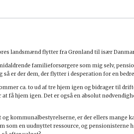
ores landsmænd flytter fra Grønland til især Danma
midaldrende familieforsørgere som mig selv, pension
så er der dem, der flytter i desperation for en bedre
kommer ca. to ud af tre hjem igen og bidrager til dri
at få hjem igen. Det er også en absolut nødvendighe
ut og kommunalbestyrelserne, er der ellers mange kan
m som en uudnyttet ressource, og pensionisterne ha