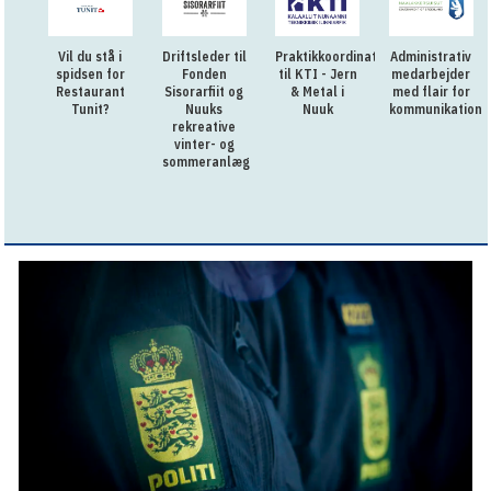
Vil du stå i
Driftsleder til
Praktikkoordinator
Administrativ
spidsen for
Fonden
til KTI - Jern
medarbejder
Restaurant
Sisorarfiit og
& Metal i
med flair for
Tunit?
Nuuks
Nuuk
kommunikation
rekreative
vinter- og
sommeranlæg