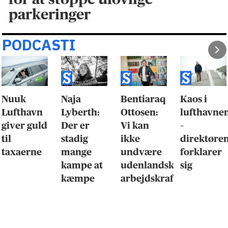
parkeringer
PODCASTI
Nuuk
Naja
Bentiaraq
Kaos i
Lufthavn
Lyberth:
Ottosen:
lufthavne
giver guld
Der er
Vi kan
–
til
stadig
ikke
direktøre
taxaerne
mange
undvære
forklarer
kampe at
udenlandsk
sig
kæmpe
arbejdskraft