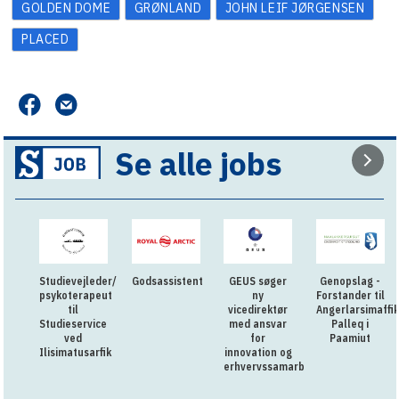
GOLDEN DOME
GRØNLAND
JOHN LEIF JØRGENSEN
PLACED
Se alle jobs
Studievejleder/
Godsassistent
GEUS søger
Genopslag -
psykoterapeut
ny
Forstander til
til
vicedirektør
Angerlarsimaffik
Studieservice
med ansvar
Palleq i
ved
for
Paamiut
Ilisimatusarfik
innovation og
erhvervssamarbejde