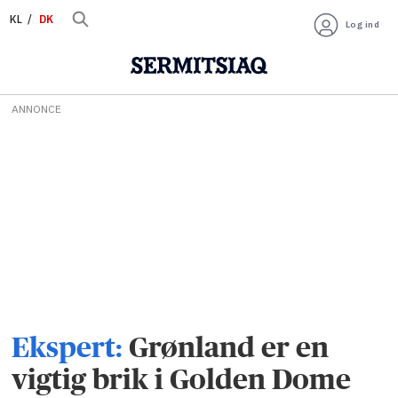
KL
DK
Log ind
ANNONCE
Ekspert:
Grønland er en
vigtig brik i Golden Dome