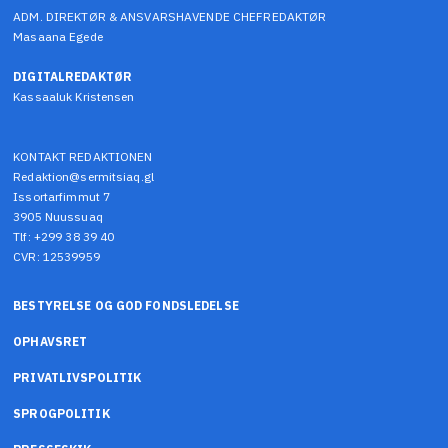
ADM. DIREKTØR & ANSVARSHAVENDE CHEFREDAKTØR
Masaana Egede
DIGITALREDAKTØR
Kassaaluk Kristensen
KONTAKT REDAKTIONEN
Redaktion@sermitsiaq.gl
Issortarfimmut 7
3905 Nuussuaq
Tlf: +299 38 39 40
CVR: 12539959
BESTYRELSE OG GOD FONDSLEDELSE
OPHAVSRET
PRIVATLIVSPOLITIK
SPROGPOLITIK