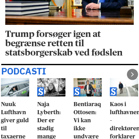
Trump forsøger igen at
begrænse retten til
statsborgerskab ved fødslen
PODCASTI
Nuuk
Naja
Bentiaraq
Kaos i
Lufthavn
Lyberth:
Ottosen:
lufthavne
giver guld
Der er
Vi kan
–
til
stadig
ikke
direktøre
taxaerne
mange
undvære
forklarer