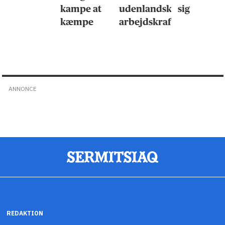
kampe at
udenlandsk
sig
kæmpe
arbejdskraft
ANNONCE
REDAKTION