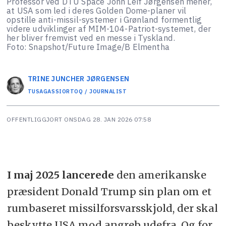
Professor ved DTU Space John Leif Jørgensen mener,
at USA som led i deres Golden Dome-planer vil
opstille anti-missil-systemer i Grønland formentlig
videre udviklinger af MIM-104-Patriot-systemet, der
her bliver fremvist ved en messe i Tyskland.
Foto: Snapshot/Future Image/B Elmentha
TRINE JUNCHER
JØRGENSEN
TUSAGASSIORTOQ / JOURNALIST
OFFENTLIGGJORT
ONSDAG 28. JAN 2026 07:58
I maj 2025 lancerede
den amerikanske
præsident Donald Trump sin plan om et
rumbaseret missilforsvarsskjold, der skal
beskytte USA mod angreb udefra. Og for