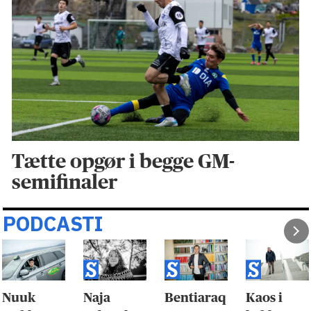
Tætte opgør i begge GM-
semifinaler
PODCASTI
Naja
Bentiaraq
Kaos i
Stålkvi