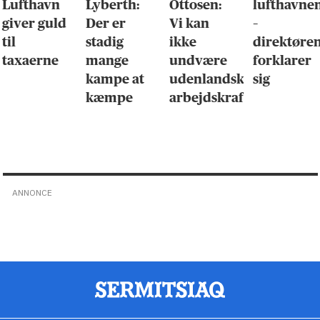
Lyberth:
Ottosen:
lufthavnen
er tilbag
Der er
Vi kan
–
– men
stadig
ikke
direktøren
udenfor
mange
undvære
forklarer
maskin
kampe at
udenlandsk
sig
kæmpe
arbejdskraft
ANNONCE