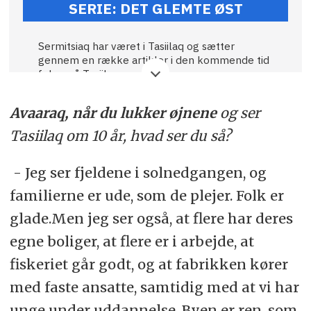
SERIE: DET GLEMTE ØST
Sermitsiaq har været i Tasiilaq og sætter
gennem en række artikler i den kommende tid
fokus på Tasiilaq-området.
I artiklerne belyser vi nogle af de både
Avaaraq, når du lukker øjnene
og ser
udfordringer og muligheder, som de cirka 2.500
lokale oplever.
Tasiilaq om 10 år, hvad ser du så?
- Jeg ser fjeldene i solnedgangen, og
familierne er ude, som de plejer. Folk er
glade.Men jeg ser også, at flere har deres
egne boliger, at flere er i arbejde, at
fiskeriet går godt, og at fabrikken kører
med faste ansatte, samtidig med at vi har
unge under uddannelse. Byen er ren, som