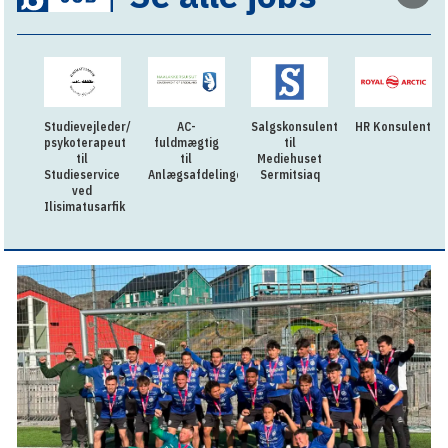
vejleder/
AC-
Salgskonsulent
HR Konsulent
Fleksibel og
erapeut
fuldmægtig
til
lærenem
il
til
Mediehuset
praktikant ti
service
Anlægsafdelingen
Sermitsiaq
kollegierne
ed
til GUX
tusarfik
Aasiaat