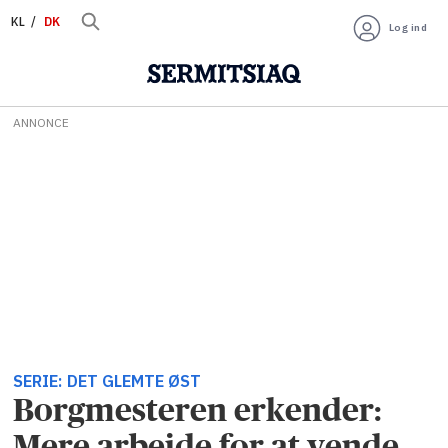
KL
DK
Log ind
ANNONCE
SERIE: DET GLEMTE ØST
Borgmesteren erkender:
Mere arbejde for at vende