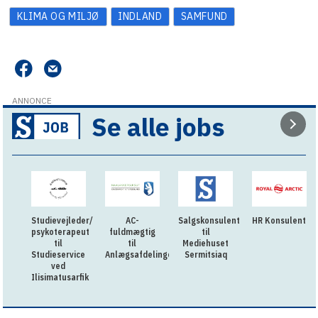
KLIMA OG MILJØ
INDLAND
SAMFUND
ANNONCE
Se alle jobs
Studievejleder/
AC-
Salgskonsulent
HR Konsulent
psykoterapeut
fuldmægtig
til
til
til
Mediehuset
Studieservice
Anlægsafdelingen
Sermitsiaq
ved
Ilisimatusarfik