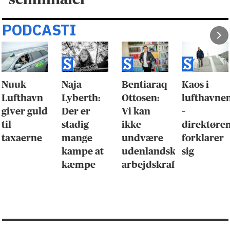
PODCASTI
Nuuk
Naja
Bentiaraq
Kaos i
Lufthavn
Lyberth:
Ottosen:
lufthavne
giver guld
Der er
Vi kan
–
til
stadig
ikke
direktøre
taxaerne
mange
undvære
forklarer
kampe at
udenlandsk
sig
kæmpe
arbejdskraft