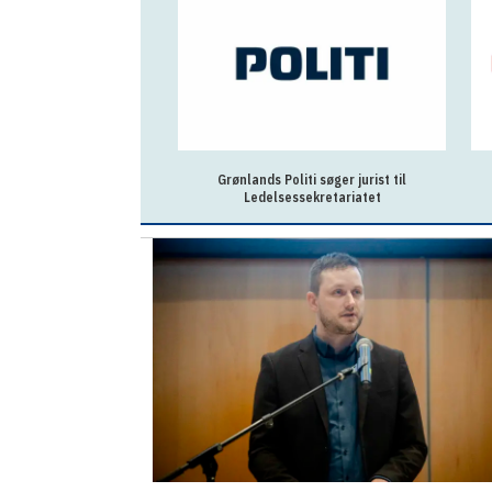
iti søger jurist til
Mekaniker
ssekretariatet