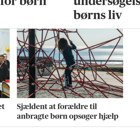
for børn
undersøgels
børns liv
et
Sjældent at forældre til
anbragte børn opsøger hjælp