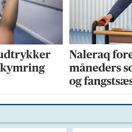
Naleraq fore
udtrykker
måneders so
ekymring
og fangstsæ