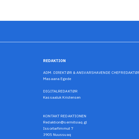
REDAKTION
ADM. DIREKTØR & ANSVARSHAVENDE CHEFREDAKTØ
Masaana Egede
DIGITALREDAKTØR
Kassaaluk Kristensen
KONTAKT REDAKTIONEN
Redaktion@sermitsiaq.gl
Issortarfimmut 7
3905 Nuussuaq