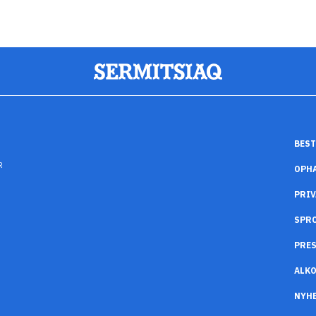
BEST
R
OPH
PRIV
SPR
PRES
ALK
NYH