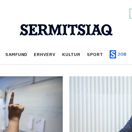
JOB
SAMFUND
ERHVERV
KULTUR
SPORT