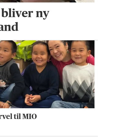
 bliver ny
and
rvel til MIO