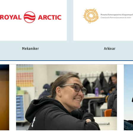
Arkivar
Fængslet i Tasiilaq sørger en ansta