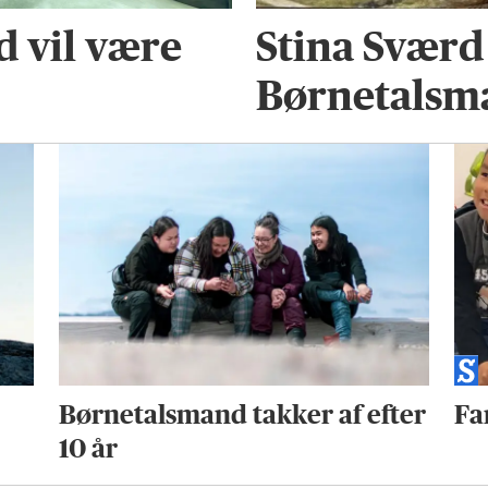
 vil være
Stina Sværd
Børnetalsm
Børnetalsmand takker af efter
Fa
10 år