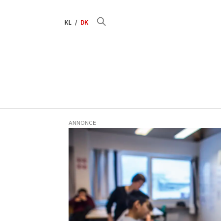
KL
DK
ANNONCE
Tag:
mio