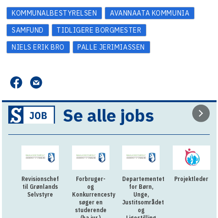
KOMMUNALBESTYRELSEN
AVANNAATA KOMMUNIA
SAMFUND
TIDLIGERE BORGMESTER
NIELS ERIK BRO
PALLE JERIMIASSEN
Se alle jobs
Revisionschef
Forbruger-
Departementet
Projektleder
til Grønlands
og
for Børn,
Selvstyre
Konkurrencestyrelsen
Unge,
søger en
Justitsområdet
studerende
og
(ba.jur.)
Ligestilling