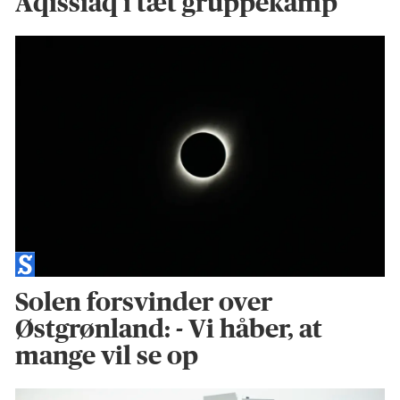
Aqissiaq i tæt gruppekamp
Solen forsvinder over
Østgrønland: - Vi håber, at
mange vil se op