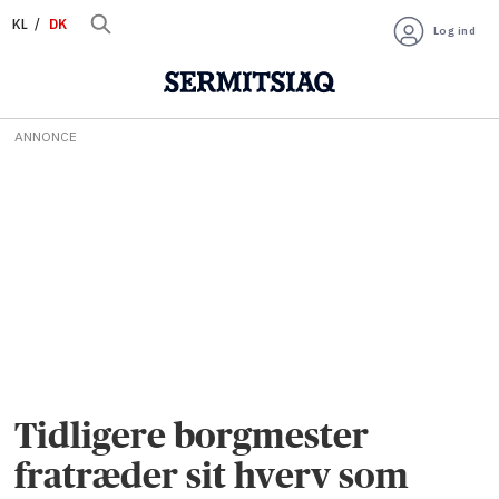
KL
DK
Log ind
ANNONCE
Tidligere borgmester
fratræder sit hverv som