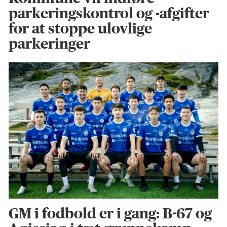
parkeringskontrol og -afgifter
for at stoppe ulovlige
parkeringer
GM i fodbold er i gang: B-67 og