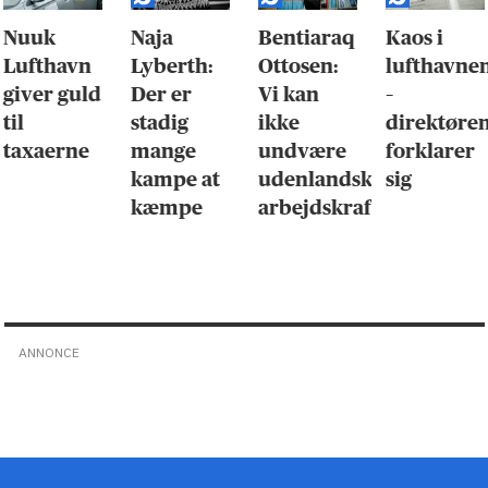
Nuuk
Naja
Bentiaraq
Kaos i
Lufthavn
Lyberth:
Ottosen:
lufthavne
giver guld
Der er
Vi kan
–
til
stadig
ikke
direktøre
taxaerne
mange
undvære
forklarer
kampe at
udenlandsk
sig
kæmpe
arbejdskraft
ANNONCE