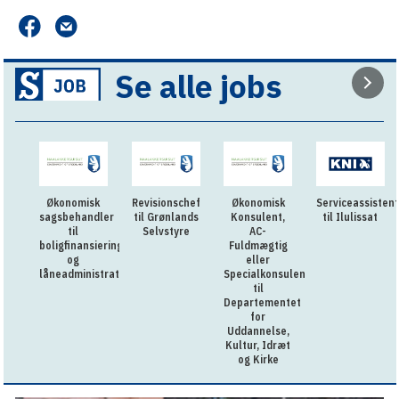
Se alle jobs
Økonomisk
Revisionschef
Økonomisk
Serviceassistent
sagsbehandler
til Grønlands
Konsulent,
til Ilulissat
til
Selvstyre
AC-
boligfinansiering
Fuldmægtig
og
eller
låneadministration
Specialkonsulent
til
Departementet
for
Uddannelse,
Kultur, Idræt
og Kirke