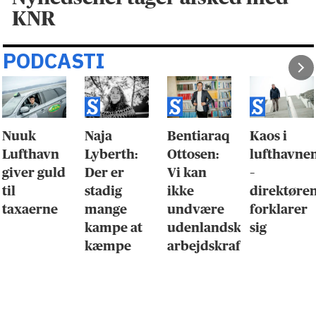
KNR
PODCASTI
Nuuk
Naja
Bentiaraq
Kaos i
Lufthavn
Lyberth:
Ottosen:
lufthavne
giver guld
Der er
Vi kan
–
til
stadig
ikke
direktøre
taxaerne
mange
undvære
forklarer
kampe at
udenlandsk
sig
kæmpe
arbejdskraft