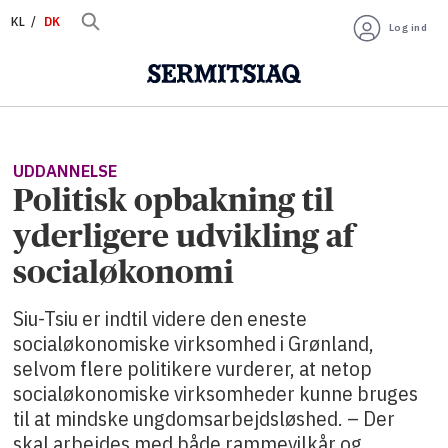
KL
DK
Log ind
UDDANNELSE
Politisk opbakning til
yderligere udvikling af
socialøkonomi
Siu-Tsiu er indtil videre den eneste
socialøkonomiske virksomhed i Grønland,
selvom flere politikere vurderer, at netop
socialøkonomiske virksomheder kunne bruges
til at mindske ungdomsarbejdsløshed. – Der
skal arbejdes med både rammevilkår og