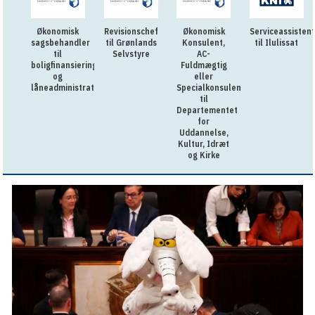
Økonomisk
Revisionschef
Økonomisk
Serviceassistent
sagsbehandler
til Grønlands
Konsulent,
til Ilulissat
til
Selvstyre
AC-
boligfinansiering
Fuldmægtig
og
eller
låneadministration
Specialkonsulent
til
Departementet
for
Uddannelse,
Kultur, Idræt
og Kirke