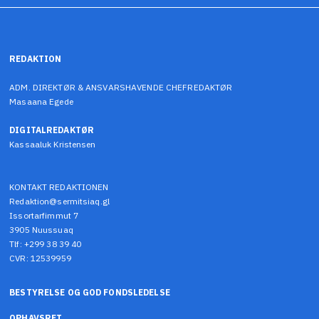
REDAKTION
ADM. DIREKTØR & ANSVARSHAVENDE CHEFREDAKTØR
Masaana Egede
DIGITALREDAKTØR
Kassaaluk Kristensen
KONTAKT REDAKTIONEN
Redaktion@sermitsiaq.gl
Issortarfimmut 7
3905 Nuussuaq
Tlf: +299 38 39 40
CVR: 12539959
BESTYRELSE OG GOD FONDSLEDELSE
OPHAVSRET