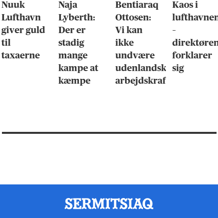
Nuuk
Naja
Bentiaraq
Kaos i
Lufthavn
Lyberth:
Ottosen:
lufthavne
giver guld
Der er
Vi kan
–
til
stadig
ikke
direktøre
taxaerne
mange
undvære
forklarer
kampe at
udenlandsk
sig
kæmpe
arbejdskraft