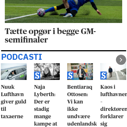
Tætte opgør i begge GM-
semifinaler
PODCASTI
Nuuk
Naja
Bentiaraq
Kaos i
Lufthavn
Lyberth:
Ottosen:
lufthavne
giver guld
Der er
Vi kan
–
til
stadig
ikke
direktøre
taxaerne
mange
undvære
forklarer
kampe at
udenlandsk
sig