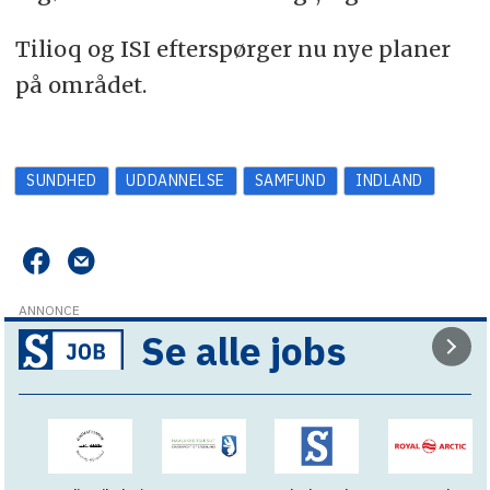
Tilioq og ISI efterspørger nu nye planer
på området.
SUNDHED
UDDANNELSE
SAMFUND
INDLAND
ANNONCE
Se alle jobs