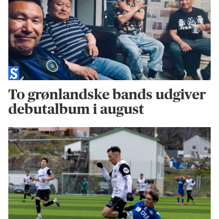
To grønlandske bands udgiver
debutalbum i august