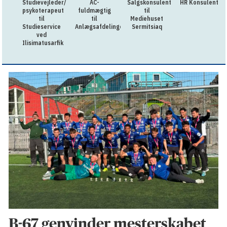
Studievejleder/
AC-
Salgskonsulent
HR Konsulent
psykoterapeut
fuldmægtig
til
til
til
Mediehuset
Studieservice
Anlægsafdelingen
Sermitsiaq
ved
Ilisimatusarfik
B-67 genvinder mesterskabet