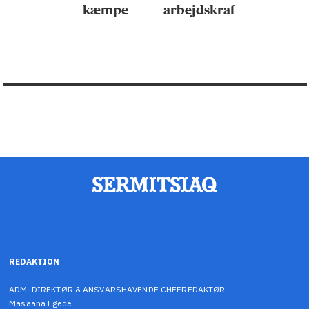
kæmpe
arbejdskraft
REDAKTION
ADM. DIREKTØR & ANSVARSHAVENDE CHEFREDAKTØR
Masaana Egede