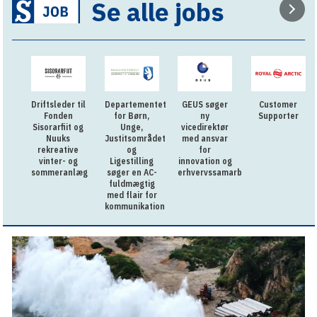
Se alle jobs
Driftsleder til
Departementet
GEUS søger
Customer
Fonden
for Børn,
ny
Supporter
Sisorarfiit og
Unge,
vicedirektør
Nuuks
Justitsområdet
med ansvar
rekreative
og
for
vinter- og
Ligestilling
innovation og
sommeranlæg
søger en AC-
erhvervssamarbejde
fuldmægtig
med flair for
kommunikation