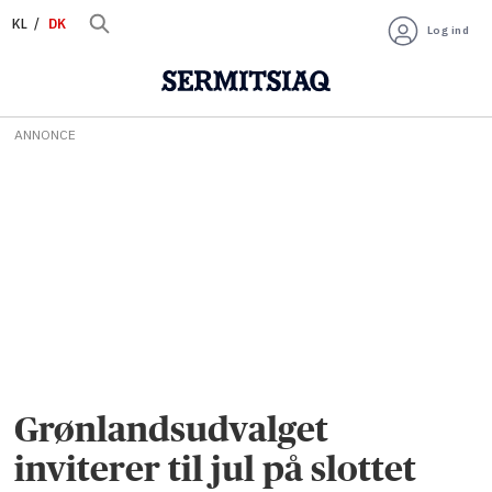
KL
DK
Log ind
ANNONCE
Grønlandsudvalget
inviterer til jul på slottet