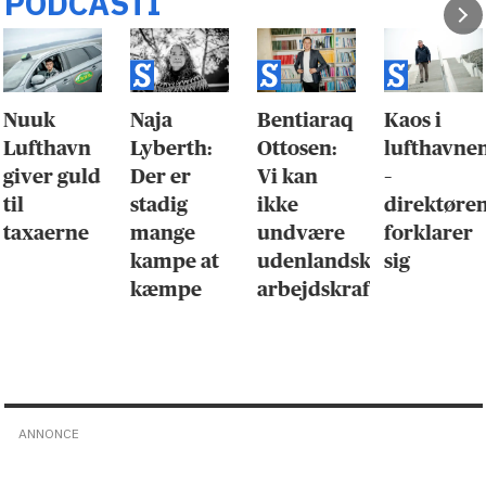
PODCASTI
Nuuk
Naja
Bentiaraq
Kaos i
Lufthavn
Lyberth:
Ottosen:
lufthavne
giver guld
Der er
Vi kan
–
til
stadig
ikke
direktøre
taxaerne
mange
undvære
forklarer
kampe at
udenlandsk
sig
kæmpe
arbejdskraft
ANNONCE