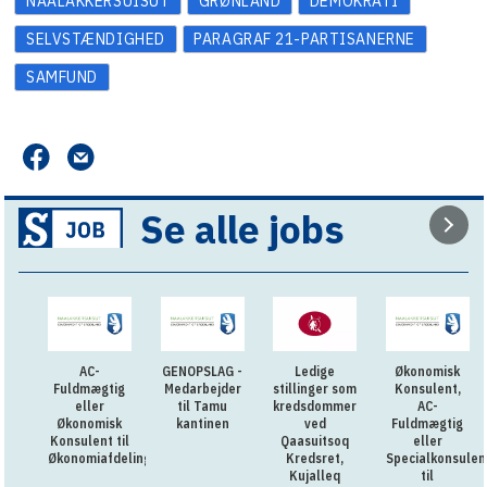
NAALAKKERSUISUT
GRØNLAND
DEMOKRATI
SELVSTÆNDIGHED
PARAGRAF 21-PARTISANERNE
SAMFUND
Se alle jobs
AC-
GENOPSLAG -
Ledige
Økonomisk
Fuldmægtig
Medarbejder
stillinger som
Konsulent,
eller
til Tamu
kredsdommer
AC-
Økonomisk
kantinen
ved
Fuldmægtig
Konsulent til
Qaasuitsoq
eller
Økonomiafdelingen
Kredsret,
Specialkonsulen
Kujalleq
til