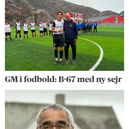
GM i fodbold: B-67 med ny sejr