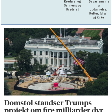
Kredsret og
Departementet
Sermersooq
for
Kredsret
Uddannelse,
Kultur, Idræt
og Kirke
Domstol standser Trumps
projekt om fire milliarder dyr