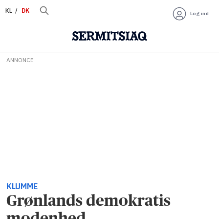
KL
DK
Log ind
ANNONCE
KLUMME
Grønlands demokratis
modenhed