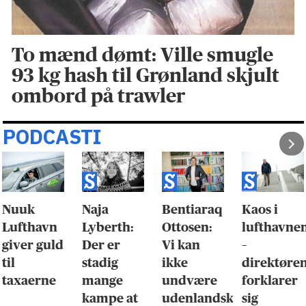
To mænd dømt: Ville smugle
93 kg hash til Grønland skjult
ombord på trawler
PODCASTI
Nuuk
Naja
Bentiaraq
Kaos i
Lufthavn
Lyberth:
Ottosen:
lufthavne
giver guld
Der er
Vi kan
–
til
stadig
ikke
direktøre
taxaerne
mange
undvære
forklarer
kampe at
udenlandsk
sig