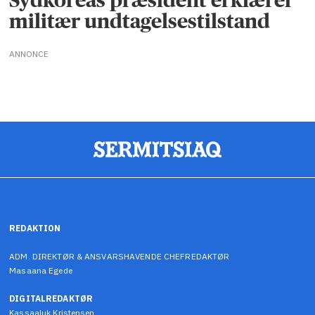
militær undtagelsestilstand
ANNONCE
REDAKTION
ADM. DIREKTØR & ANSVARSHAVENDE CHEFREDAKTØR
Masaana Egede
DIGITALREDAKTØR
Kassaaluk Kristensen