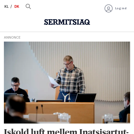
KL
DK
Log ind
ANNONCE
Tag:
demokrati
Iskold luft mellem Inatsisartut-