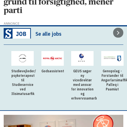
grund til forsigtighed, mener
parti
ANNONCE
Se alle jobs
Studievejleder/
Godsassistent
GEUS søger
Genopslag -
psykoterapeut
ny
Forstander til
til
vicedirektør
Angerlarsimaffi
Studieservice
med ansvar
Palleq i
ved
for innovation
Paamiut
Ilisimatusarfik
og
erhvervssamarbejde