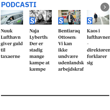
PODCASTI
Nuuk
Naja
Bentiaraq
Kaos i
Lufthavn
Lyberth:
Ottosen:
lufthavne
giver guld
Der er
Vi kan
–
til
stadig
ikke
direktøre
taxaerne
mange
undvære
forklarer
kampe at
udenlandsk
sig
kæmpe
arbejdskraft