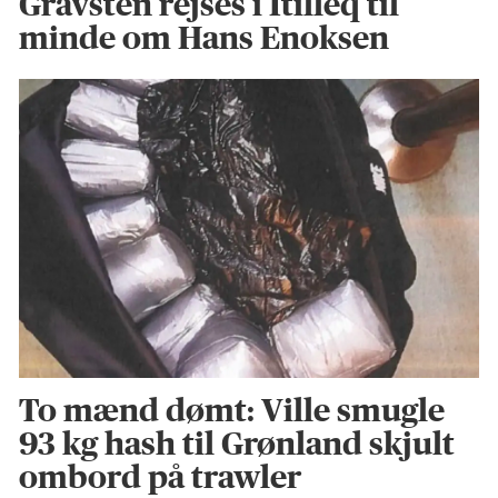
Gravsten rejses i Itilleq til
minde om Hans Enoksen
To mænd dømt: Ville smugle
93 kg hash til Grønland skjult
ombord på trawler