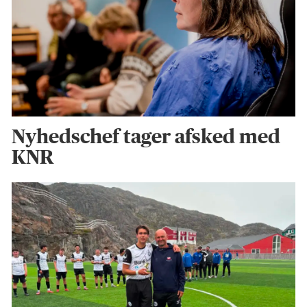
Nyhedschef tager afsked med
KNR