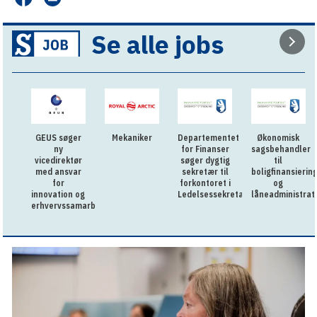
Se alle jobs
GEUS søger
Mekaniker
Departementet
Økonomisk
ny
for Finanser
sagsbehandler
vicedirektør
søger dygtig
til
med ansvar
sekretær til
boligfinansierin
for
forkontoret i
og
innovation og
Ledelsessekretariatet
låneadministrat
erhvervssamarbejde