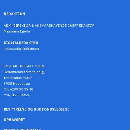
REDAKTION
ADM. DIREKTØR & ANSVARSHAVENDE CHEFREDAKTØR
Masaana Egede
DIGITALREDAKTØR
Kassaaluk Kristensen
KONTAKT REDAKTIONEN
Redaktion@sermitsiaq.gl
Issortarfimmut 7
3905 Nuussuaq
Tlf: +299 38 39 40
CVR: 12539959
BESTYRELSE OG GOD FONDSLEDELSE
OPHAVSRET