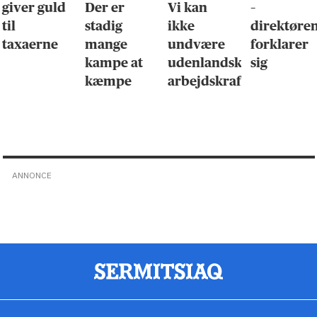
giver guld
Der er
Vi kan
–
til
stadig
ikke
direktøre
taxaerne
mange
undvære
forklarer
kampe at
udenlandsk
sig
kæmpe
arbejdskraft
ANNONCE