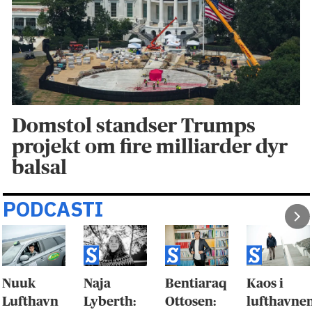
Domstol standser Trumps
projekt om fire milliarder dyr
balsal
PODCASTI
Nuuk
Naja
Bentiaraq
Kaos i
Lufthavn
Lyberth:
Ottosen:
lufthavne