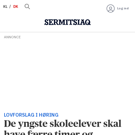
KL
DK
Log ind
ANNONCE
LOVFORSLAG I HØRING
De yngste skoleelever skal
have færre timer og