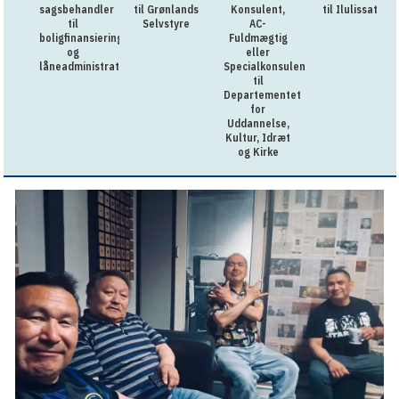
sagsbehandler
til Grønlands
Konsulent,
til Ilulissat
til
Selvstyre
AC-
boligfinansiering
Fuldmægtig
og
eller
låneadministration
Specialkonsulent
til
Departementet
for
Uddannelse,
Kultur, Idræt
og Kirke