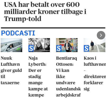
USA har betalt over 600
milliarder kroner tilbage i
Trump-told
PODCASTI
Nuuk
Naja
Bentiaraq
Kaos i
Lufthavn
Lyberth:
Ottosen:
lufthavne
giver guld
Der er
Vi kan
–
til
stadig
ikke
direktøre
taxaerne
mange
undvære
forklarer
kampe at
udenlandsk
sig
kæmpe
arbejdskraft