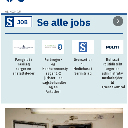
ANNONCE
Se alle jobs
Fængslet i
Forbruger-
Oversætter
Ilulissat
Tasiilaq
og
til
Politidistrikt
sørger en
Konkurrencestyrelsen
Mediehuset
søger en
anstaltsleder
søger 1-2
Sermitsiaq
administrativ
jurister - en
medarbejder
sagsbehandler
til
og en
grænsekontrol
Ankechef