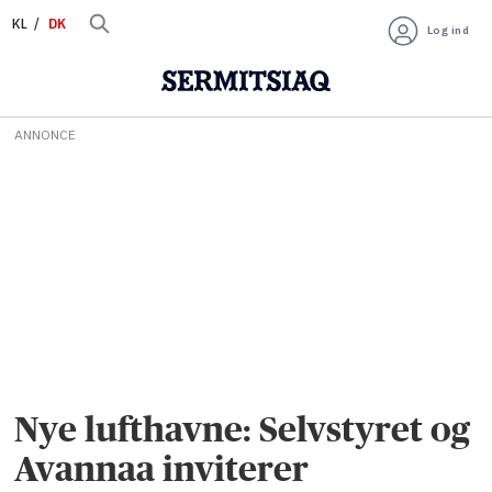
KL
DK
Log ind
ANNONCE
Nye lufthavne: Selvstyret og
Avannaa inviterer