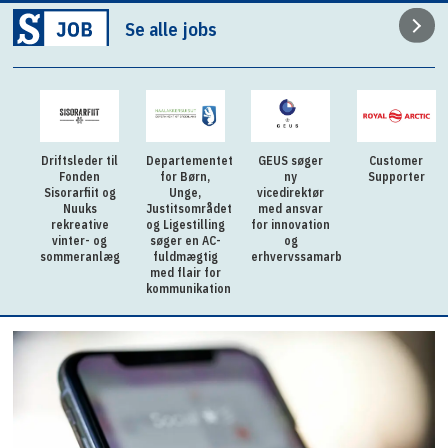
Se alle jobs
Driftsleder til
Departementet
GEUS søger
Customer
Fonden
for Børn,
ny
Supporter
Sisorarfiit og
Unge,
vicedirektør
Nuuks
Justitsområdet
med ansvar
rekreative
og Ligestilling
for innovation
vinter- og
søger en AC-
og
sommeranlæg
fuldmægtig
erhvervssamarbejde
med flair for
kommunikation