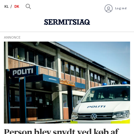
KL
DK
Log ind
ANNONCE
Tag:
facebook
Person blev snydt ved køb af