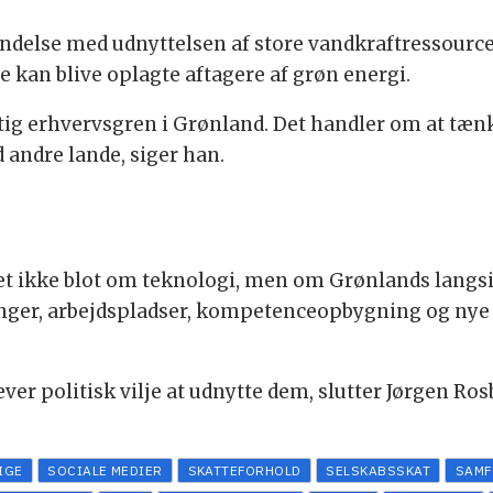
indelse med udnyttelsen af store vandkraftressource
 kan blive oplagte aftagere af grøn energi.
tig erhvervsgren i Grønland. Det handler om at tænke
ndre lande, siger han.
et ikke blot om teknologi, men om Grønlands langsi
ringer, arbejdspladser, kompetenceopbygning og nye 
er politisk vilje at udnytte dem, slutter Jørgen Ros
IGE
SOCIALE MEDIER
SKATTEFORHOLD
SELSKABSSKAT
SAMF