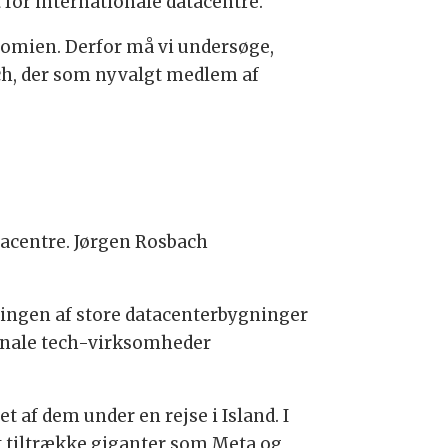
 for internationale datacentre.
onomien. Derfor må vi undersøge,
ach, der som nyvalgt medlem af
atacentre. Jørgen Rosbach
ingen af store datacenterbygninger
ionale tech-virksomheder
t af dem under en rejse i Island. I
at tiltrække giganter som Meta og