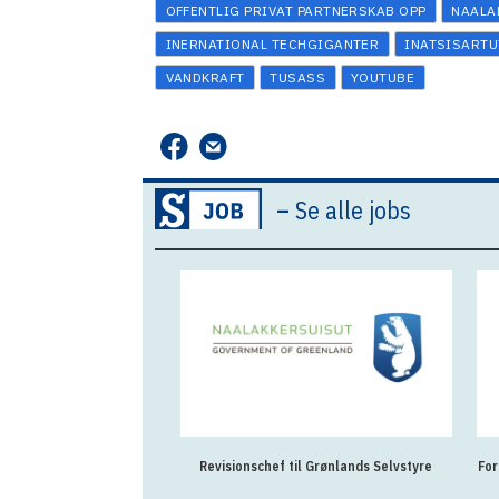
OFFENTLIG PRIVAT PARTNERSKAB OPP
NAALA
INERNATIONAL TECHGIGANTER
INATSISARTU
VANDKRAFT
TUSASS
YOUTUBE
–
Se alle jobs
Revisionschef til Grønlands Selvstyre
For