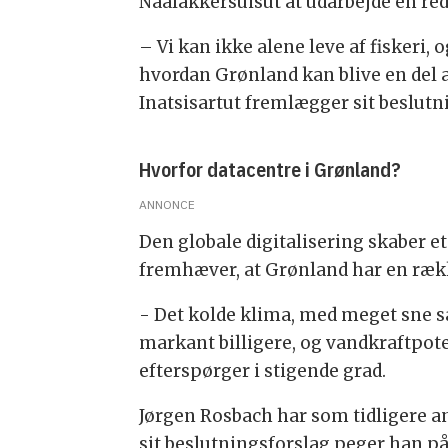
Naalakkersuisut at udarbejde en red
– Vi kan ikke alene leve af fiskeri
hvordan Grønland kan blive en del a
Inatsisartut fremlægger sit beslutni
Hvorfor datacentre i Grønland?
ANNONCE
Den globale digitalisering skaber e
fremhæver, at Grønland har en rækk
- Det kolde klima, med meget sne 
markant billigere, og vandkraftpot
efterspørger i stigende grad.
Jørgen Rosbach har som tidligere ansa
sit beslutningsforslag peger han på