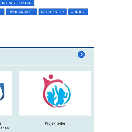
INFRASTRUKTUR
I
DEMOKRAATIT
DATACENTER
CODING
e,
Projektleder
Praktikkoordinator t
ger en
N