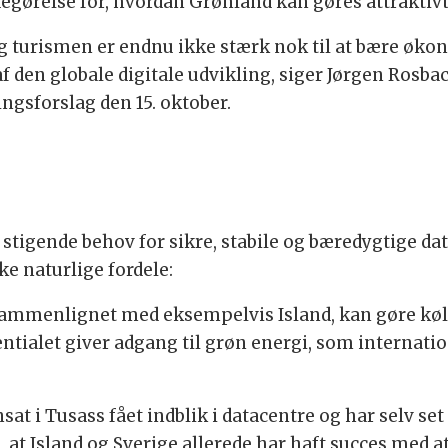
egørelse for, hvordan Grønland kan gøres attraktivt
, og turismen er endnu ikke stærk nok til at bære øk
f den globale digitale udvikling, siger Jørgen Rosb
ngsforslag den 15. oktober.
t stigende behov for sikre, stabile og bæredygtige d
e naturlige fordele:
sammenlignet med eksempelvis Island, kan gøre køl
entialet giver adgang til grøn energi, som internat
t i Tusass fået indblik i datacentre og har selv set e
, at Island og Sverige allerede har haft succes med 