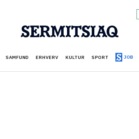
JOB
SAMFUND
ERHVERV
KULTUR
SPORT