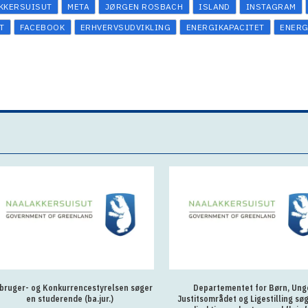
KKERSUISUT
META
JØRGEN ROSBACH
ISLAND
INSTAGRAM
T
FACEBOOK
ERHVERVSUDVIKLING
ENERGIKAPACITET
ENERG
bruger- og Konkurrencestyrelsen søger
Departementet for Børn, Ung
en studerende (ba.jur.)
Justitsområdet og Ligestilling sø