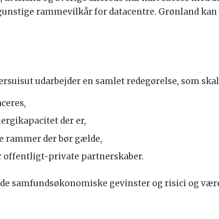
t gunstige rammevilkår for datacentre. Grønland kan 
ersuisut udarbejder en samlet redegørelse, som ska
aceres,
nergikapacitet der er,
ke rammer der bør gælde,
 offentligt-private partnerskaber.
de samfundsøkonomiske gevinster og risici og være 