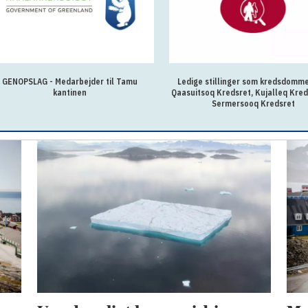
 Medarbejder til Tamu
Ledige stillinger som kredsdommer ved
Ø
kantinen
Qaasuitsoq Kredsret, Kujalleq Kredsret og
Sermersooq Kredsret