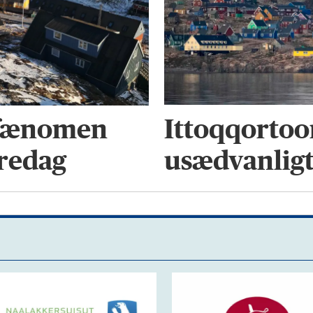
Ittoqqortoor
rfænomen
usædvanligt
redag