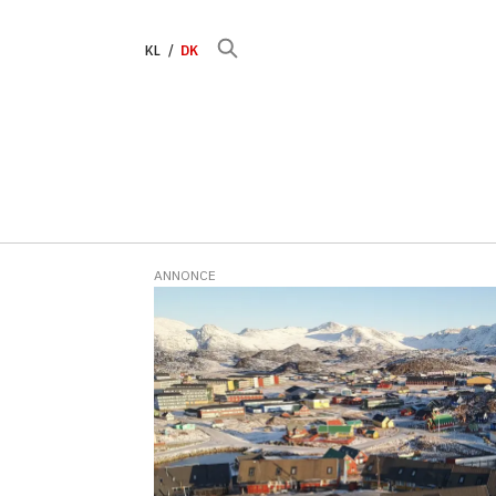
KL
DK
ANNONCE
Tag:
dmi