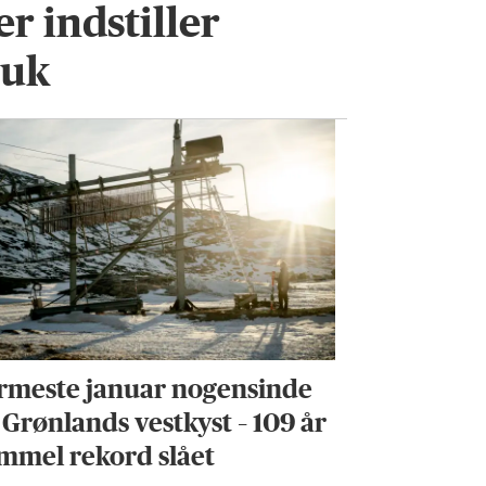
r indstiller
uuk
rmeste januar nogensinde
 Grønlands vestkyst – 109 år
mmel rekord slået