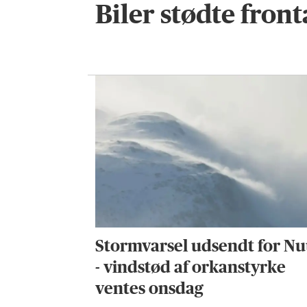
Biler stødte fron
Stormvarsel udsendt for N
- vindstød af orkanstyrke
ventes onsdag