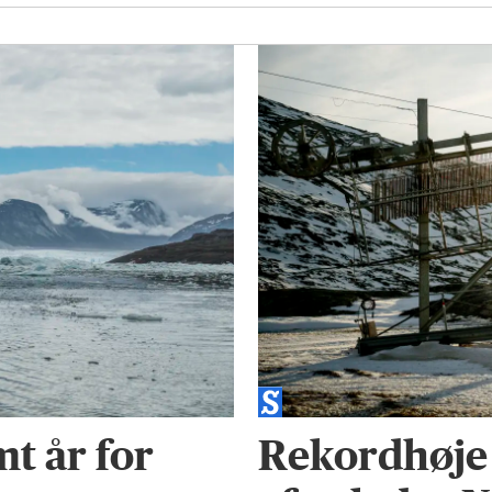
t år for
Rekordhøje