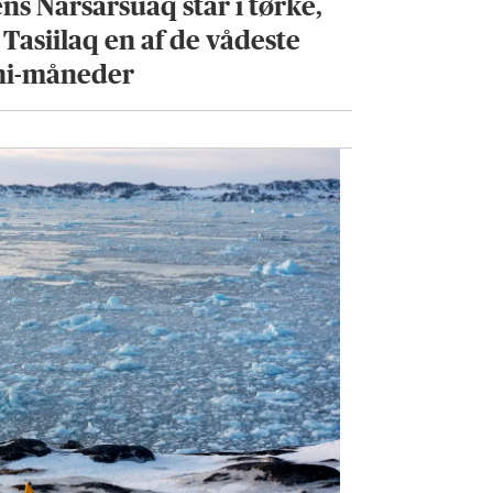
ns Narsarsuaq står i tørke,
 Tasiilaq en af de vådeste
ni-måneder