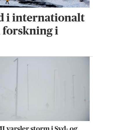
 i internationalt
forskning i
I varsler storm i Syd- og