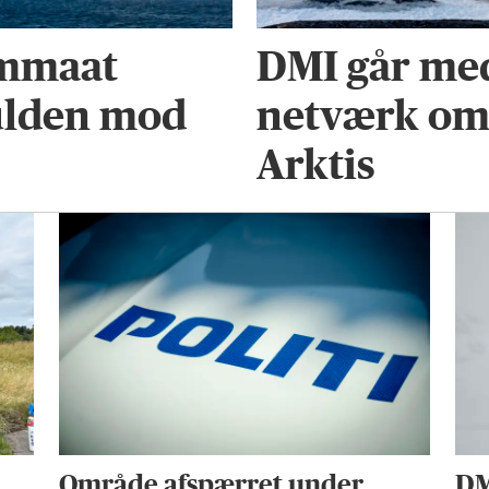
immaat
DMI går med
ulden mod
netværk om 
Arktis
Område afspærret under
DM