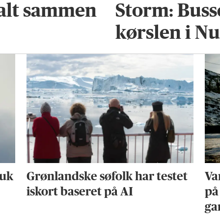
talt sammen
Storm: Busse
kørslen i N
uuk
Grønlandske søfolk har testet
Va
iskort baseret på AI
på
ga