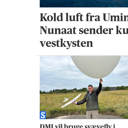
Kold luft fra Um
Nunaat sender k
vestkysten
DMI vil bruge svævefly i