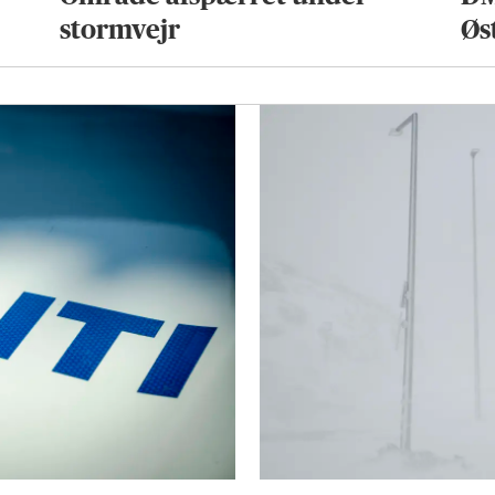
stormvejr
Øs