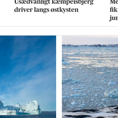
Usædvanligt kæmpeisbjerg
Me
driver langs østkysten
fik
ju