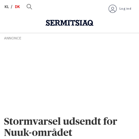
KL
DK
Log ind
ANNONCE
Stormvarsel udsendt for
Nuuk-området