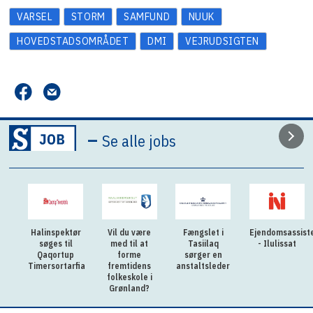
VARSEL
STORM
SAMFUND
NUUK
HOVEDSTADSOMRÅDET
DMI
VEJRUDSIGTEN
–
Se alle jobs
Halinspektør
Vil du være
Fængslet i
Ejendomsassist
søges til
med til at
Tasiilaq
- Ilulissat
Qaqortup
forme
sørger en
Timersortarfia
fremtidens
anstaltsleder
folkeskole i
Grønland?