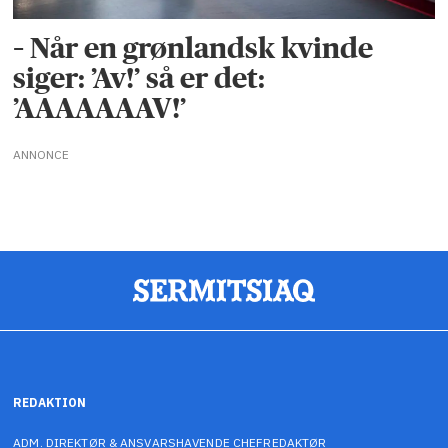
– Når en grønlandsk kvinde
siger: ’Av!’ så er det:
’AAAAAAAV!’
ANNONCE
REDAKTION
ADM. DIREKTØR & ANSVARSHAVENDE CHEFREDAKTØR