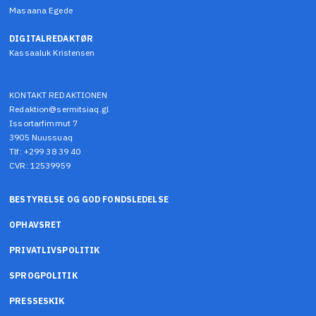
Masaana Egede
DIGITALREDAKTØR
Kassaaluk Kristensen
KONTAKT REDAKTIONEN
Redaktion@sermitsiaq.gl
Issortarfimmut 7
3905 Nuussuaq
Tlf: +299 38 39 40
CVR: 12539959
BESTYRELSE OG GOD FONDSLEDELSE
OPHAVSRET
PRIVATLIVSPOLITIK
SPROGPOLITIK
PRESSESKIK