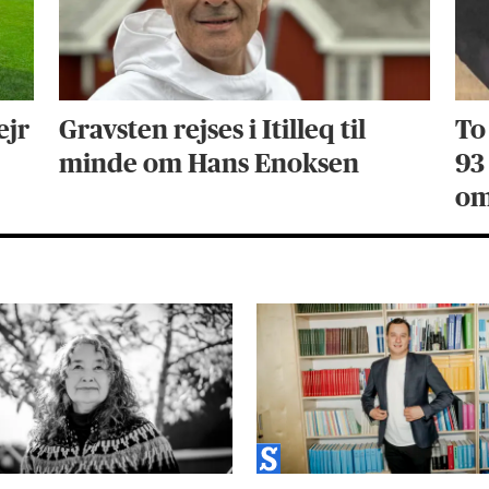
ejr
Gravsten rejses i Itilleq til
To
minde om Hans Enoksen
93
om