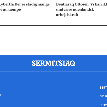
Lyberth: Der er stadig mange
Bentiaraq Ottosen: Vi kan ik
e at kæmpe
undvære udenlandsk
arbejdskraft
BEST
R
OPH
PRIV