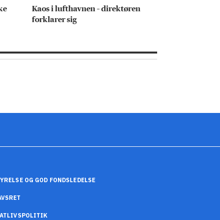
ke
Kaos i lufthavnen – direktøren
Stålkvinden er
forklarer sig
udenfor mas
YRELSE OG GOD FONDSLEDELSE
AVSRET
ATLIVSPOLITIK