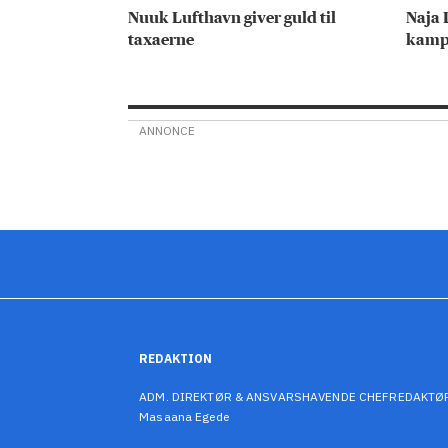
Nuuk Lufthavn giver guld til
Naja 
taxaerne
kamp
ANNONCE
REDAKTION
ADM. DIREKTØR & ANSVARSHAVENDE CHEFREDAKTØ
Masaana Egede