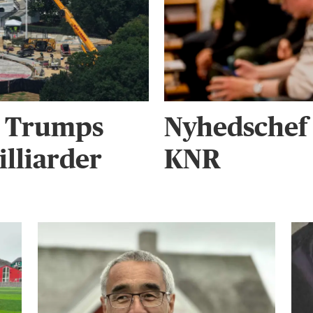
r Trumps
Nyhedschef 
illiarder
KNR