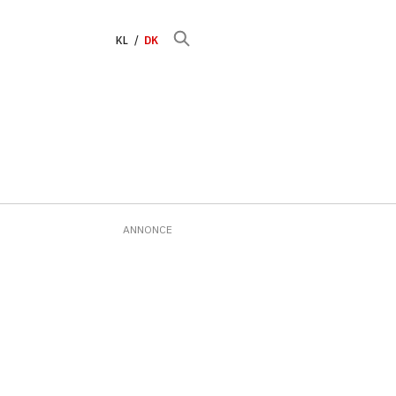
KL
DK
ANNONCE