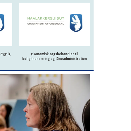
 dygtig
Økonomisk sagsbehandler til
To behandlere til
boligfinansiering og låneadministration
Qaq