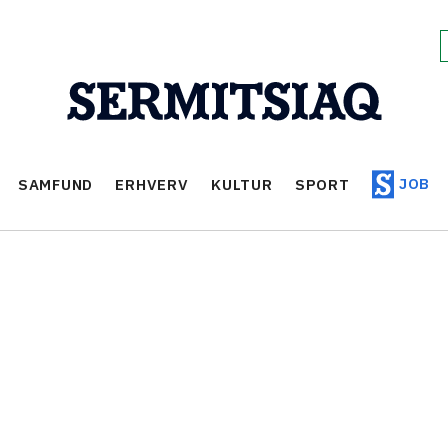
JOB
SAMFUND
ERHVERV
KULTUR
SPORT