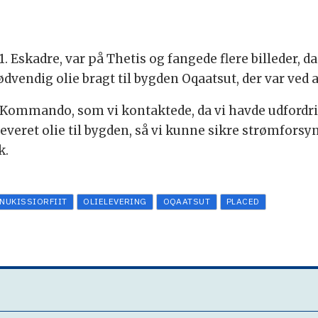
Eskadre, var på Thetis og fangede flere billeder, da
dvendig olie bragt til bygden Oqaatsut, der var ved at
k Kommando, som vi kontaktede, da vi havde udfordri
leveret olie til bygden, så vi kunne sikre strømfors
k.
NUKISSIORFIIT
OLIELEVERING
OQAATSUT
PLACED