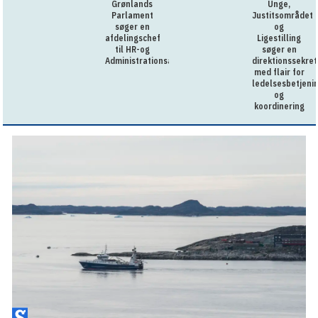
Grønlands
Unge,
Parlament
Justitsområdet
søger en
og
afdelingschef
Ligestilling
til HR-og
søger en
Administrationsafdelingen
direktionssekre
med flair for
ledelsesbetjeni
og
koordinering