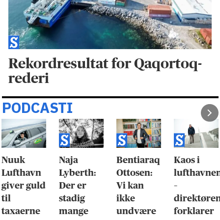
Rekordresultat for Qaqortoq-
rederi
PODCASTI
Nuuk
Naja
Bentiaraq
Kaos i
Lufthavn
Lyberth:
Ottosen:
lufthavne
giver guld
Der er
Vi kan
–
til
stadig
ikke
direktøre
taxaerne
mange
undvære
forklarer