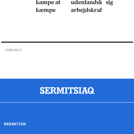
kampe at
udenlandsk
sig
kæmpe
arbejdskraft
ANNONCE
REDAKTION