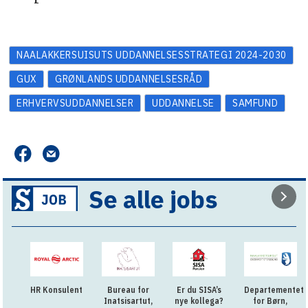
NAALAKKERSUISUTS UDDANNELSESSTRATEGI 2024-2030
GUX
GRØNLANDS UDDANNELSESRÅD
ERHVERVSUDDANNELSER
UDDANNELSE
SAMFUND
Se alle jobs
HR Konsulent
Bureau for
Er du SISA’s
Departementet
Inatsisartut,
nye kollega?
for Børn,