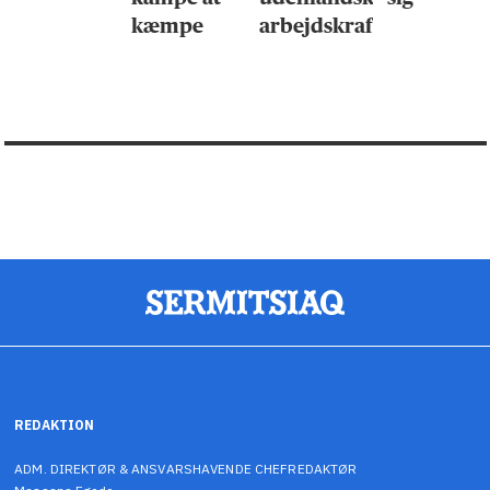
kæmpe
arbejdskraft
REDAKTION
ADM. DIREKTØR & ANSVARSHAVENDE CHEFREDAKTØR