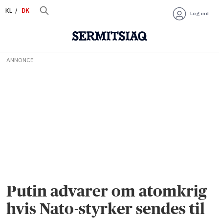
KL
DK
Log ind
ANNONCE
Putin advarer om atomkrig
hvis Nato-styrker sendes til