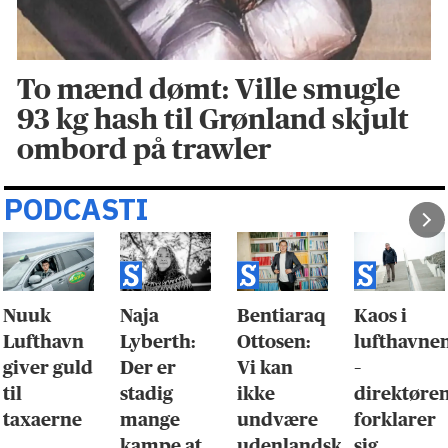
To mænd dømt: Ville smugle
93 kg hash til Grønland skjult
ombord på trawler
PODCASTI
Nuuk
Naja
Bentiaraq
Kaos i
Lufthavn
Lyberth:
Ottosen:
lufthavne
giver guld
Der er
Vi kan
–
til
stadig
ikke
direktøre
taxaerne
mange
undvære
forklarer
kampe at
udenlandsk
sig