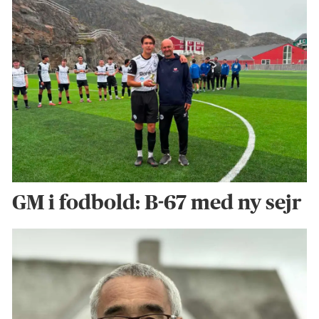
GM i fodbold: B-67 med ny sejr