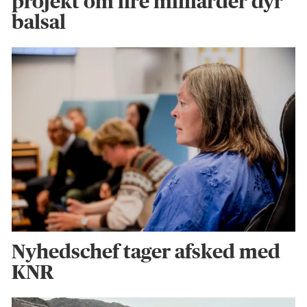
projekt om fire milliarder dyr
balsal
Nyhedschef tager afsked med
KNR