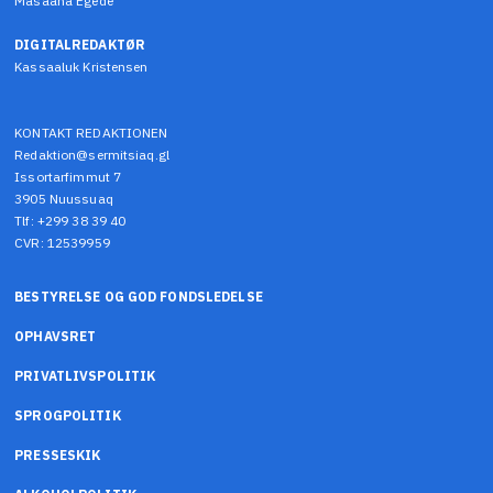
Masaana Egede
DIGITALREDAKTØR
Kassaaluk Kristensen
KONTAKT REDAKTIONEN
Redaktion@sermitsiaq.gl
Issortarfimmut 7
3905 Nuussuaq
Tlf: +299 38 39 40
CVR: 12539959
BESTYRELSE OG GOD FONDSLEDELSE
OPHAVSRET
PRIVATLIVSPOLITIK
SPROGPOLITIK
PRESSESKIK