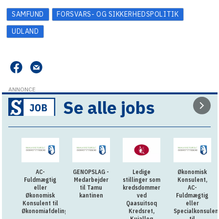
SAMFUND
FORSVARS- OG SIKKERHEDSPOLITIK
UDLAND
ANNONCE
Se alle jobs
AC-
GENOPSLAG -
Ledige
Økonomisk
Fuldmægtig
Medarbejder
stillinger som
Konsulent,
eller
til Tamu
kredsdommer
AC-
Økonomisk
kantinen
ved
Fuldmægtig
Konsulent til
Qaasuitsoq
eller
Økonomiafdelingen
Kredsret,
Specialkonsulen
Kujalleq
til