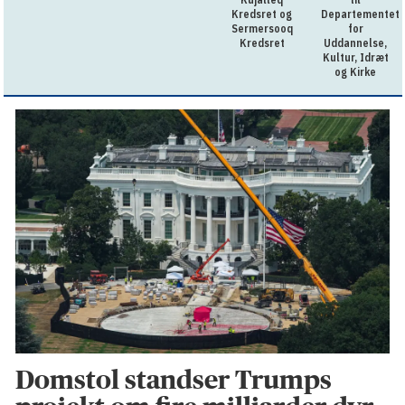
Kredsret og
Departementet
Sermersooq
for
Kredsret
Uddannelse,
Kultur, Idræt
og Kirke
Domstol standser Trumps