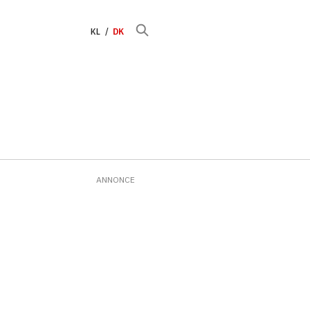
KL
DK
ANNONCE