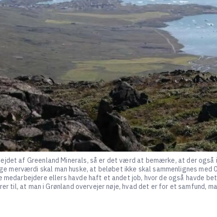
bejdet af Greenland Minerals, så er det værd at bemærke, at der også 
 merværdi skal man huske, at beløbet ikke skal sammenlignes med 0 k
e medarbejdere ellers havde haft et andet job, hvor de også havde bet
rer til, at man i Grønland overvejer nøje, hvad det er for et samfund, m