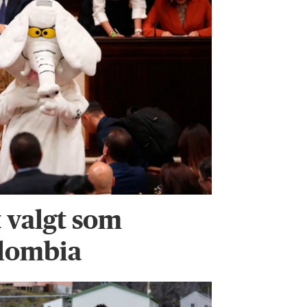
t valgt som
olombia