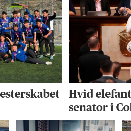
esterskabet
Hvid elefan
senator i C