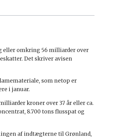
g eller omkring 56 milliarder over
skatter. Det skriver avisen
klamemateriale, som netop er
re i januar.
lliarder kroner over 37 år eller ca.
oncentrat, 8.700 tons flusspat og
ningen af indtægterne til Grønland,