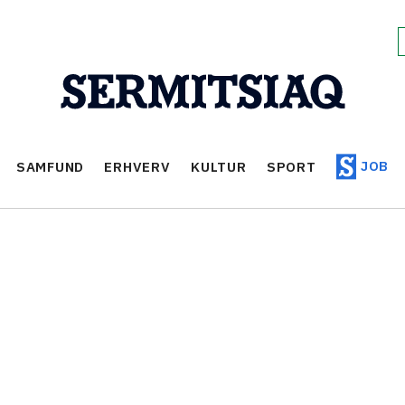
JOB
SAMFUND
ERHVERV
KULTUR
SPORT