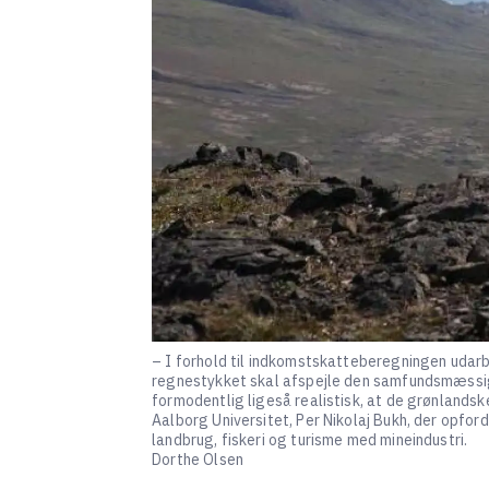
– I forhold til indkomstskatteberegningen udar
regnestykket skal afspejle den samfundsmæssige
formodentlig ligeså realistisk, at de grønlandsk
Aalborg Universitet, Per Nikolaj Bukh, der opford
landbrug, fiskeri og turisme med mineindustri.
Dorthe Olsen