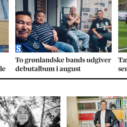
To grønlandske bands udgiver
Tæ
le
debutalbum i august
se