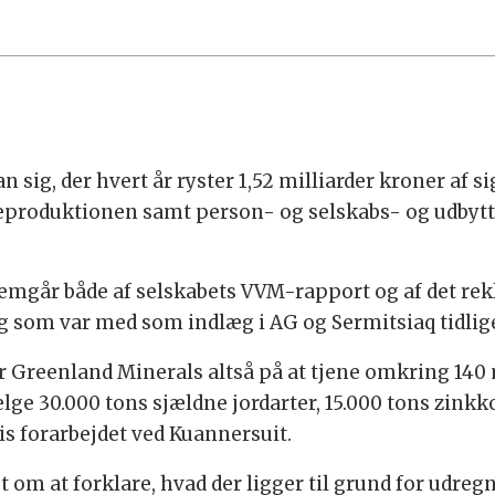
sig, der hvert år ryster 1,52 milliarder kroner af si
neproduktionen samt person- og selskabs- og udbytte
emgår både af selskabets VVM-rapport og af det re
 som var med som indlæg i AG og Sermitsiaq tidlige
 Greenland Minerals altså på at tjene omkring 140 mi
sælge 30.000 tons sjældne jordarter, 15.000 tons zinkk
is forarbejdet ved Kuannersuit.
t om at forklare, hvad der ligger til grund for udreg