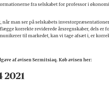
nformationerne fra selskabet for professor i økonomi
sk, når man ser på selskabets investorpræsentationer
at aflægge korrekte reviderede årsregnskaber, dels er 
munikerer til markedet, kan vi tage afsæt i, er korrek
dgave af avisen Sermitsiaq. Køb avisen her:
4 2021