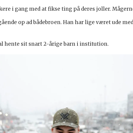
kere i gang med at fikse ting på deres joller. Måge
ående op ad bådebroen. Han har lige været ude med 
l hente sit snart 2-årige barn i institution.