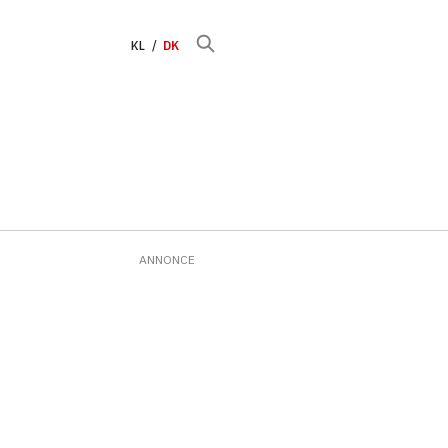
KL
DK
ANNONCE