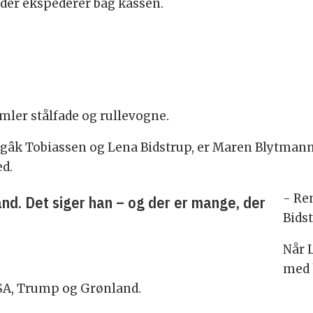
 der ekspederer bag kassen.
mler stålfade og rullevogne.
gâk Tobiassen og Lena Bidstrup, er Maren Blytman
ed.
- Re
nd. Det siger han – og der er mange, der
Bidst
Når L
med 
A, Trump og Grønland.