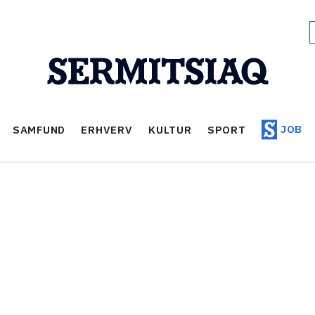
JOB
SAMFUND
ERHVERV
KULTUR
SPORT