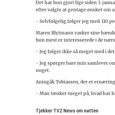
Det har hun gjort lige siden 3. janu
efter valgte at gentage ønsket om 
- Selvfølgelig følger jeg med. 110 pr
Maren Blytmann vasker sine hænder 
hun mest er interesserede i de nær
- Jeg følger ikke så meget med i det
- Jeg spørger bare min samlever om
noget.
Aningâk Tobiassen, der er ernærings
- Man tænker meget på, hvad har han 
Tjekker TV2 News om natten