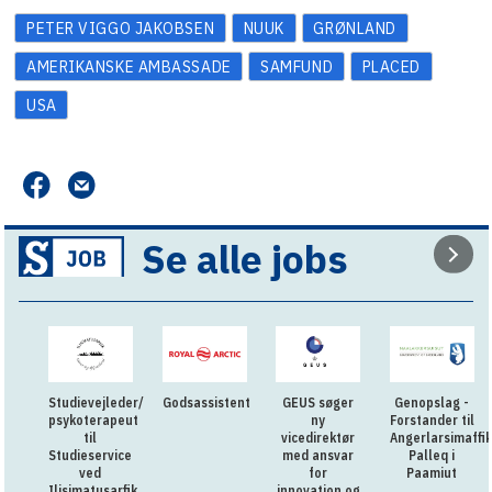
PETER VIGGO JAKOBSEN
NUUK
GRØNLAND
AMERIKANSKE AMBASSADE
SAMFUND
PLACED
USA
Se alle jobs
Studievejleder/
Godsassistent
GEUS søger
Genopslag -
psykoterapeut
ny
Forstander til
til
vicedirektør
Angerlarsimaffik
Studieservice
med ansvar
Palleq i
ved
for
Paamiut
Ilisimatusarfik
innovation og