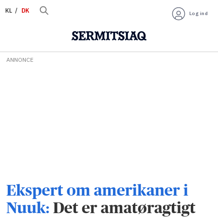
KL
DK
Log ind
ANNONCE
Ekspert om amerikaner i
Nuuk:
Det er amatøragtigt