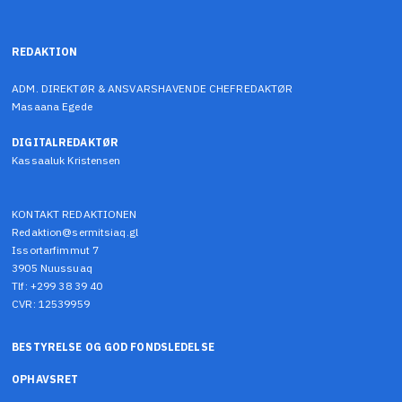
REDAKTION
ADM. DIREKTØR & ANSVARSHAVENDE CHEFREDAKTØR
Masaana Egede
DIGITALREDAKTØR
Kassaaluk Kristensen
KONTAKT REDAKTIONEN
Redaktion@sermitsiaq.gl
Issortarfimmut 7
3905 Nuussuaq
Tlf: +299 38 39 40
CVR: 12539959
BESTYRELSE OG GOD FONDSLEDELSE
OPHAVSRET