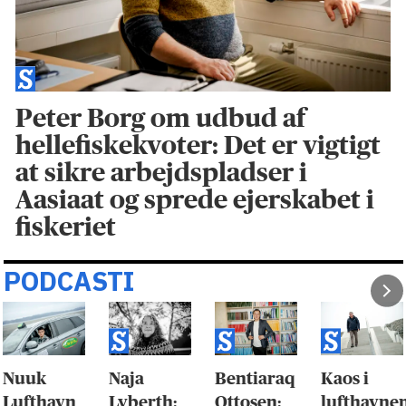
Peter Borg om udbud af
hellefiskekvoter: Det er vigtigt
at sikre arbejdspladser i
Aasiaat og sprede ejerskabet i
fiskeriet
PODCASTI
Nuuk
Naja
Bentiaraq
Kaos i
Lufthavn
Lyberth:
Ottosen:
lufthavne