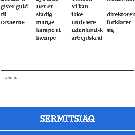
giver guld
Der er
Vi kan
–
til
stadig
ikke
direktøre
taxaerne
mange
undvære
forklarer
kampe at
udenlandsk
sig
kæmpe
arbejdskraft
ANNONCE