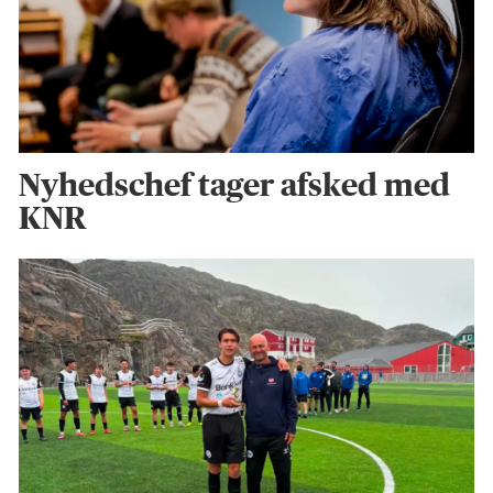
Nyhedschef tager afsked med
KNR