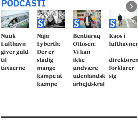
PODCASTI
Nuuk
Naja
Bentiaraq
Kaos i
Lufthavn
Lyberth:
Ottosen:
lufthavne
giver guld
Der er
Vi kan
–
til
stadig
ikke
direktøre
taxaerne
mange
undvære
forklarer
kampe at
udenlandsk
sig
kæmpe
arbejdskraft