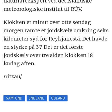
naturfareekspert ved det islandske
meteorologiske institut til RÚV.
Klokken et minut over otte søndag
morgen ramte et jordskælv omkring seks
kilometer syd for Reykjanestá. Det havde
en styrke på 3,7. Det er det første
jordskælv over tre siden klokken 18
lørdag aften.
/ritzau/
SAMFUND
INDLAND
UDLAND