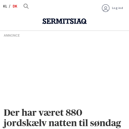
KL
DK
Log ind
ANNONCE
Der har været 880
jordskælv natten til søndag