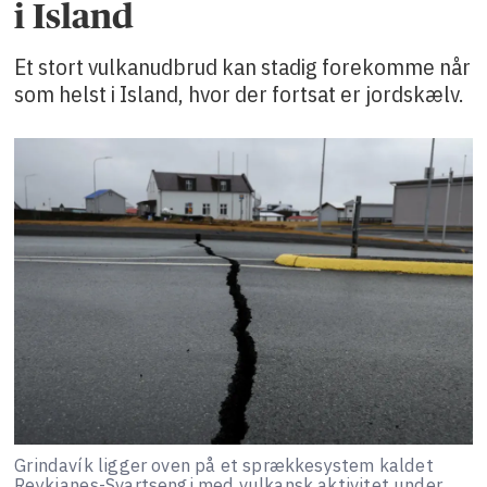
i Island
Et stort vulkanudbrud kan stadig forekomme når
som helst i Island, hvor der fortsat er jordskælv.
Grindavík ligger oven på et sprækkesystem kaldet
Reykjanes-Svartsengi med vulkansk aktivitet under