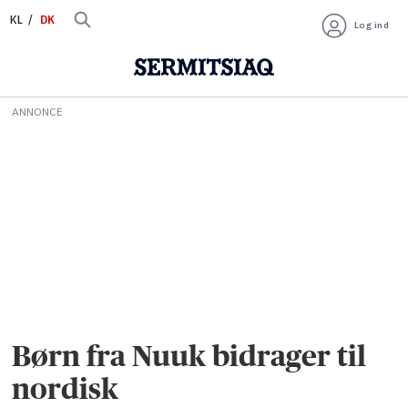
KL
DK
Log ind
ANNONCE
Børn fra Nuuk bidrager til
nordisk