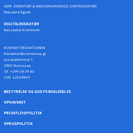
ADM. DIREKTØR & ANSVARSHAVENDE CHEFREDAKTØR
Masaana Egede
DIGITALREDAKTØR
Kassaaluk Kristensen
KONTAKT REDAKTIONEN
Redaktion@sermitsiaq.gl
Issortarfimmut 7
3905 Nuussuaq
Tlf: +299 38 39 40
CVR: 12539959
BESTYRELSE OG GOD FONDSLEDELSE
OPHAVSRET
PRIVATLIVSPOLITIK
SPROGPOLITIK