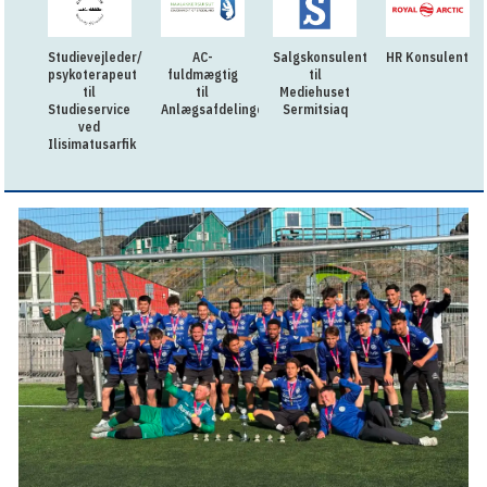
Studievejleder/
AC-
Salgskonsulent
HR Konsulent
psykoterapeut
fuldmægtig
til
til
til
Mediehuset
Studieservice
Anlægsafdelingen
Sermitsiaq
ved
Ilisimatusarfik