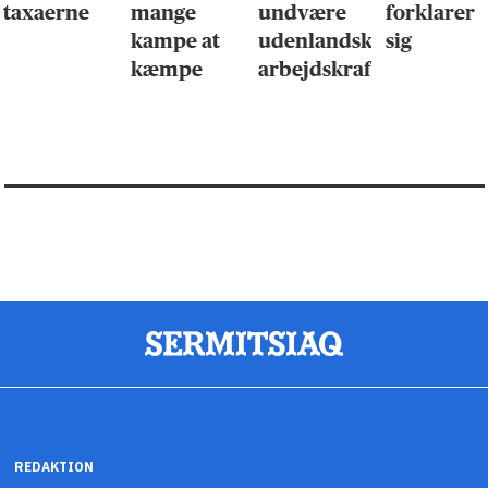
taxaerne
mange
undvære
forklarer
kampe at
udenlandsk
sig
kæmpe
arbejdskraft
REDAKTION