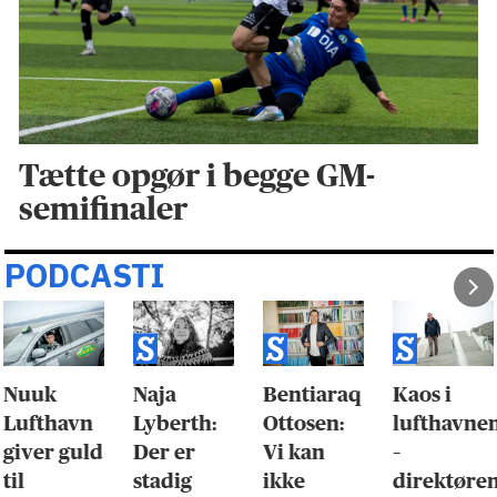
Tætte opgør i begge GM-
semifinaler
PODCASTI
Nuuk
Naja
Bentiaraq
Kaos i
Lufthavn
Lyberth:
Ottosen:
lufthavne
giver guld
Der er
Vi kan
–
til
stadig
ikke
direktøre