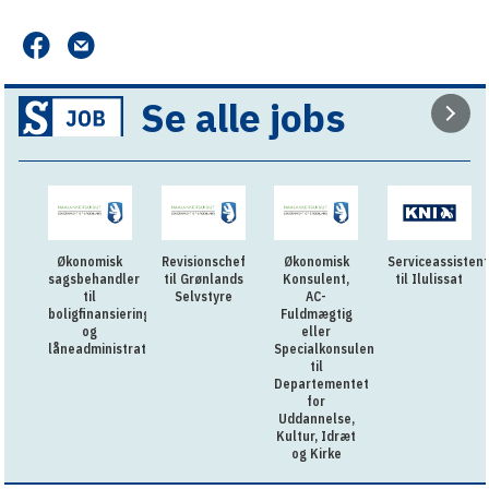
Se alle jobs
Økonomisk
Revisionschef
Økonomisk
Serviceassistent
sagsbehandler
til Grønlands
Konsulent,
til Ilulissat
til
Selvstyre
AC-
boligfinansiering
Fuldmægtig
og
eller
låneadministration
Specialkonsulent
til
Departementet
for
Uddannelse,
Kultur, Idræt
og Kirke