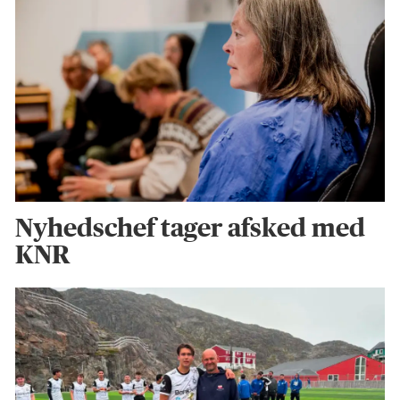
Nyhedschef tager afsked med
KNR