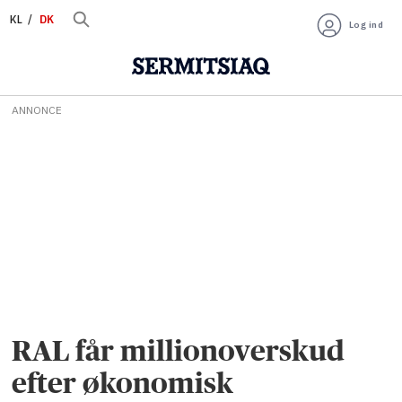
KL
DK
Log ind
ANNONCE
RAL får millionoverskud
efter økonomisk