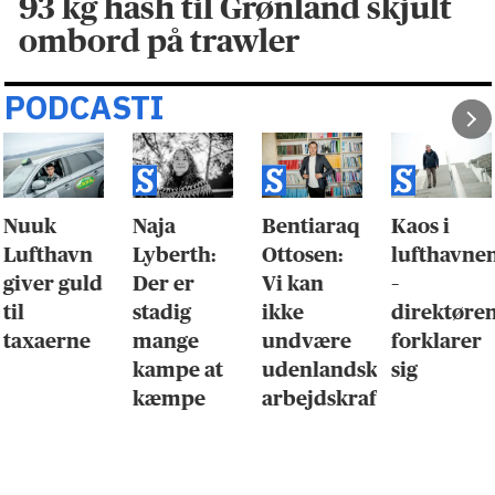
93 kg hash til Grønland skjult
ombord på trawler
PODCASTI
Nuuk
Naja
Bentiaraq
Kaos i
Lufthavn
Lyberth:
Ottosen:
lufthavne
giver guld
Der er
Vi kan
–
til
stadig
ikke
direktøre
taxaerne
mange
undvære
forklarer
kampe at
udenlandsk
sig
kæmpe
arbejdskraft