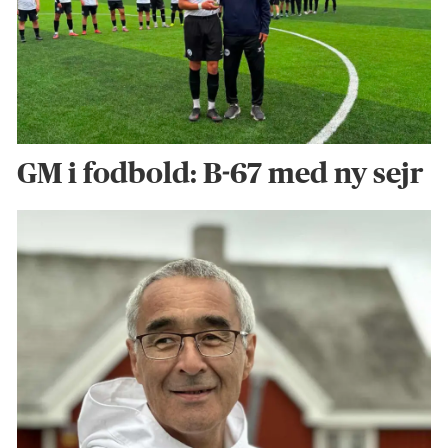
GM i fodbold: B-67 med ny sejr