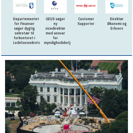
Departementet
GEUS søger
Customer
Direktør
for Finanser
ny
Supporter
Økonomi og
søger dygtig
vicedirektør
Erhverv
sekretær til
med ansvar
forkontoret i
for
Ledelsessekretariatet
myndighedsbetjening