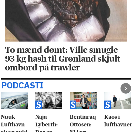
To mænd dømt: Ville smugle
93 kg hash til Grønland skjult
ombord på trawler
PODCASTI
Nuuk
Naja
Bentiaraq
Kaos i
Lufthavn
Lyberth:
Ottosen:
lufthavne