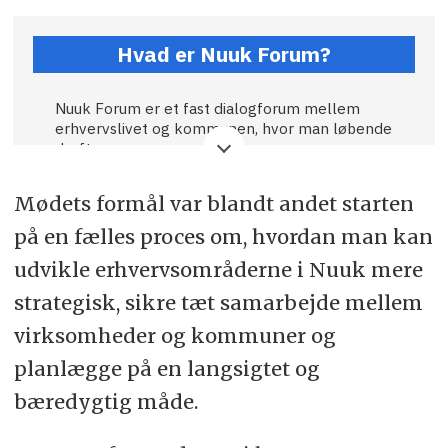
Hvad er Nuuk Forum?
Nuuk Forum er et fast dialogforum mellem
erhvervslivet og kommunen, hvor man løbende
drøfter:
· Erhvervsudvikling
Mødets formål var blandt andet starten
· Samarbejde
på en fælles proces om, hvordan man kan
udvikle erhvervsområderne i Nuuk mere
· Fælles løsninger på udfordringer
strategisk, sikre tæt samarbejde mellem
Virksomheder og erhvervsaktører, der ønsker
at deltage i Nuuk Forum, kan tilmelde sig ved
virksomheder og kommuner og
at kontakte afdelingsleder Salik Damgaard på
planlægge på en langsigtet og
mail:
slkd@sermersooq.gl
.
bæredygtig måde.