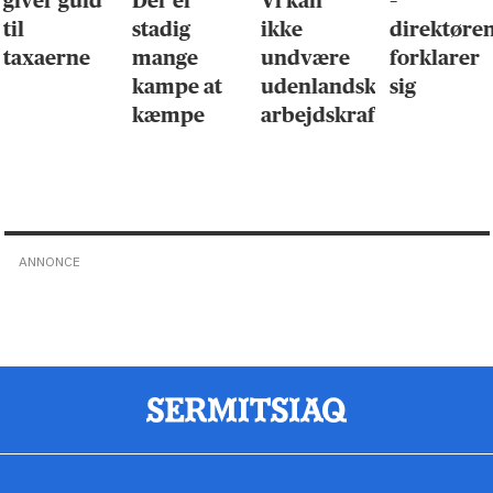
giver guld
Der er
Vi kan
–
til
stadig
ikke
direktøre
taxaerne
mange
undvære
forklarer
kampe at
udenlandsk
sig
kæmpe
arbejdskraft
ANNONCE