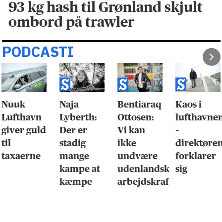
93 kg hash til Grønland skjult
ombord på trawler
PODCASTI
Nuuk
Naja
Bentiaraq
Kaos i
Lufthavn
Lyberth:
Ottosen:
lufthavne
giver guld
Der er
Vi kan
–
til
stadig
ikke
direktøre
taxaerne
mange
undvære
forklarer
kampe at
udenlandsk
sig
kæmpe
arbejdskraft