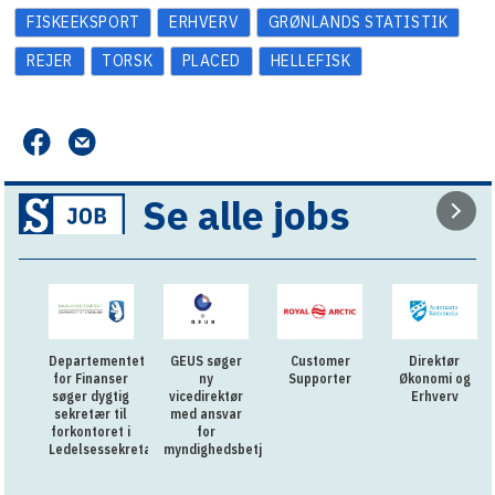
FISKEEKSPORT
ERHVERV
GRØNLANDS STATISTIK
REJER
TORSK
PLACED
HELLEFISK
Se alle jobs
Departementet
GEUS søger
Customer
Direktør
for Finanser
ny
Supporter
Økonomi og
søger dygtig
vicedirektør
Erhverv
sekretær til
med ansvar
forkontoret i
for
Ledelsessekretariatet
myndighedsbetjening