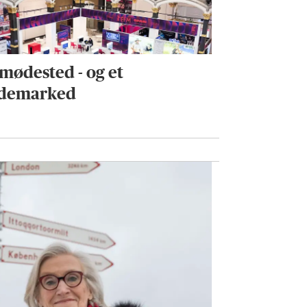
 mødested - og et
demarked