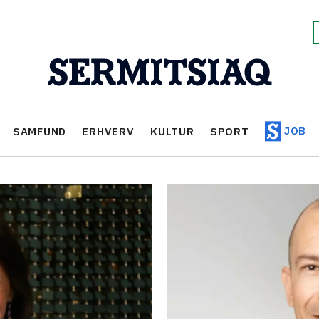
JOB
SAMFUND
ERHVERV
KULTUR
SPORT