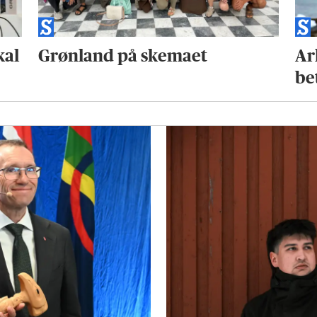
kal
Grønland på skemaet
Ar
be