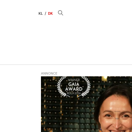
KL
DK
ANNONCE
Tag:
oprindelige
folk