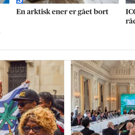
En arktisk ener er gået bort
IC
rå
l