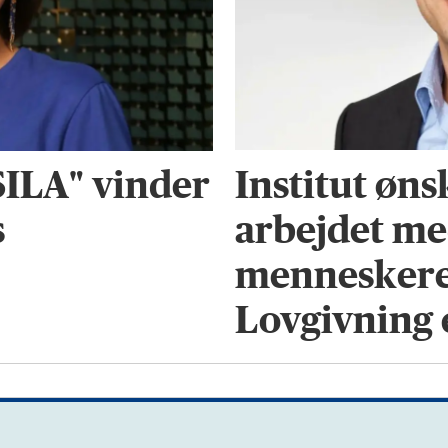
Institut ønsk
ILA" vinder
arbejdet m
s
menneskere
Lovgivning 