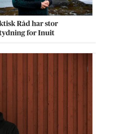
ktisk Råd har stor
tydning for Inuit