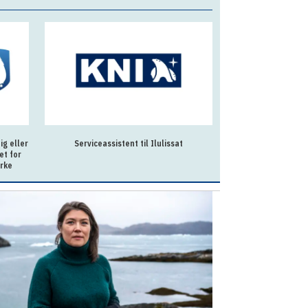
g eller
Serviceassistent til Ilulissat
Souschef til Allo
et for
rke