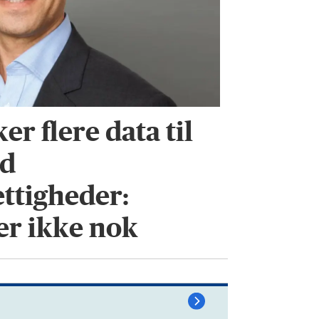
er flere data til
ed
ttigheder:
er ikke nok