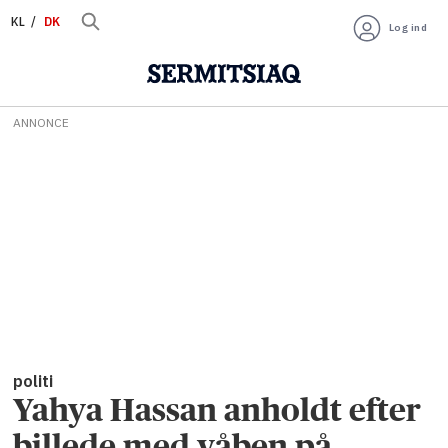
KL
DK
Log ind
ANNONCE
politi
Yahya Hassan anholdt efter
billede med våben på