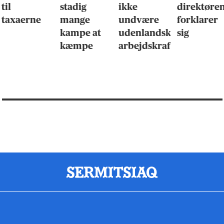
til
stadig
ikke
direktøre
taxaerne
mange
undvære
forklarer
kampe at
udenlandsk
sig
kæmpe
arbejdskraft