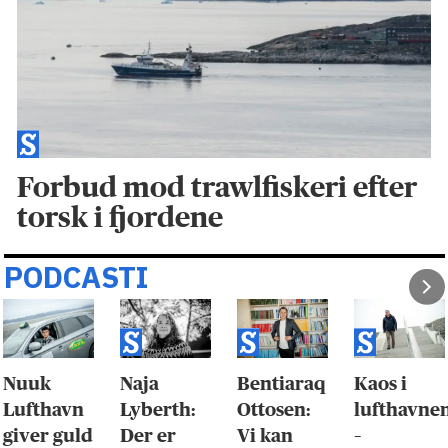
Forbud mod trawlfiskeri efter
torsk i fjordene
PODCASTI
Nuuk
Naja
Bentiaraq
Kaos i
Lufthavn
Lyberth:
Ottosen:
lufthavne
giver guld
Der er
Vi kan
–