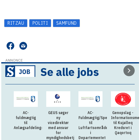
RITZAU
POLITI
SAMFUND
ANNONCE
Se alle jobs
AC-
GEUS søger
AC-
Genopslag -
fuldmægtig
ny
Fuldmægtig/Specialkonsulent
Informationsme
til
vicedirektør
til
til Kujalleq
Anlægsafdelingen
med ansvar
Luftfartsområdet
Kredsret i
for
i
Qaqortoq
myndighedsbetjening
Departementet