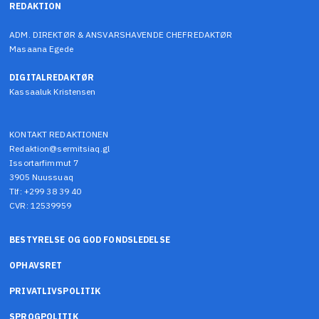
REDAKTION
ADM. DIREKTØR & ANSVARSHAVENDE CHEFREDAKTØR
Masaana Egede
DIGITALREDAKTØR
Kassaaluk Kristensen
KONTAKT REDAKTIONEN
Redaktion@sermitsiaq.gl
Issortarfimmut 7
3905 Nuussuaq
Tlf: +299 38 39 40
CVR: 12539959
BESTYRELSE OG GOD FONDSLEDELSE
OPHAVSRET
PRIVATLIVSPOLITIK
SPROGPOLITIK