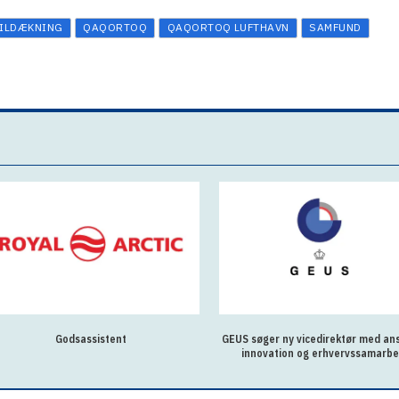
ILDÆKNING
QAQORTOQ
QAQORTOQ LUFTHAVN
SAMFUND
Godsassistent
GEUS søger ny vicedirektør med ans
innovation og erhvervssamarbe