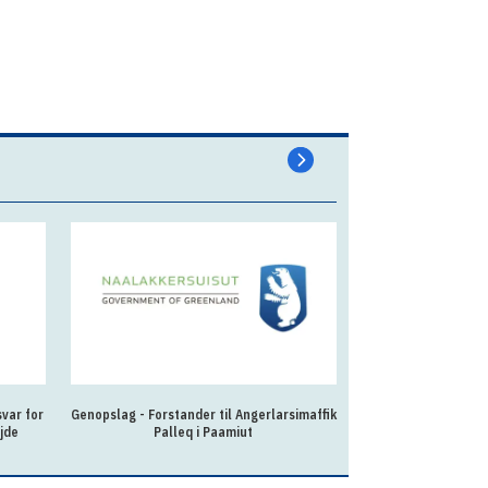
var for
Genopslag - Forstander til Angerlarsimaffik
Fleksibel og lær
jde
Palleq i Paamiut
kollegierne 