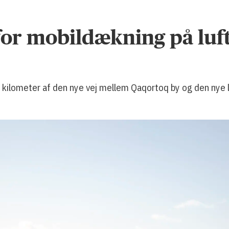
 for mobildækning på luf
kilometer af den nye vej mellem Qaqortoq by og den nye luf