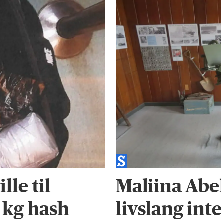
le til
Maliina Abe
 kg hash
livslang int