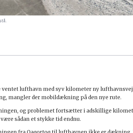
stå.
 ventet lufthavn med syv kilometer ny lufthavnsve
ing, mangler der mobildækning på den nye rute.
ækningen, og problemet fortsætter i adskillige kilom
l være sådan et stykke tid endnu.
ningen fra Qaqortoq til lufthavnen ikke er dækning. 