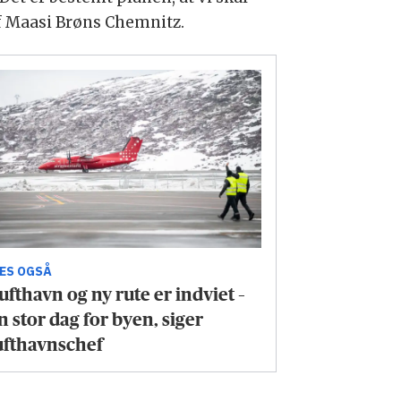
ef Maasi Brøns Chemnitz.
ÆS OGSÅ
ufthavn og ny rute er indviet –
n stor dag for byen, siger
ufthavnschef