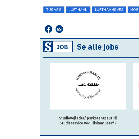
TUSASS
LUFTHAVN
LUFTHAVNSVEJ
MOB
Se alle jobs
Studievejleder/ psykoterapeut til
Studieservice ved Ilisimatusarfik