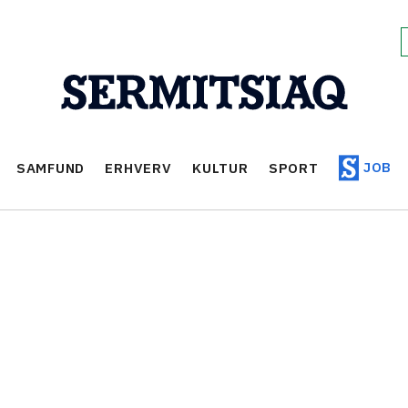
JOB
SAMFUND
ERHVERV
KULTUR
SPORT