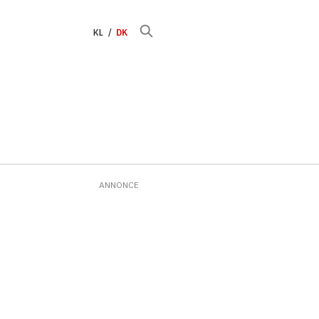
KL
DK
ANNONCE