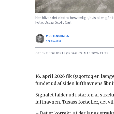
Her bliver det ekstra besværligt, hvis bilen går i 
Foto: Oscar Scott Carl
MORTEN
OKKELS
JOURNALIST
OFFENTLIGGJORT
LØRDAG 09. MAJ 2026 11:39
16. april 2026
fik Qaqortoq en længe
fundet ud af siden lufthavnens åbn
Signalet falder ud i starten af str
lufthavnen. Tusass fortæller, det vi
– Det er korrekt, at der langs stræk