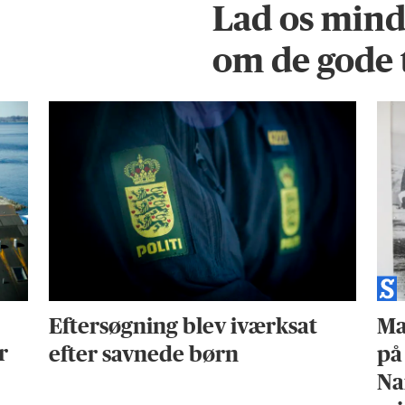
Lad os min
om de gode 
Eftersøgning blev iværksat
Ma
r
efter savnede børn
på
Na