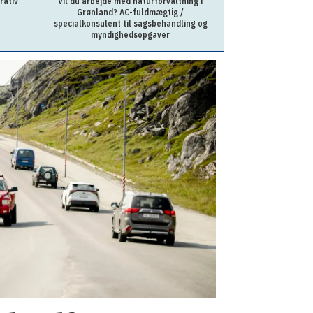
rativ
Vil du arbejde med naturforvaltning i
Sagsbehandler p
Grønland? AC-fuldmægtig /
Ilu
specialkonsulent til sagsbehandling og
myndighedsopgaver