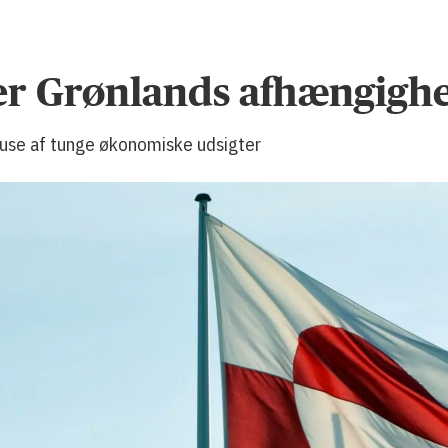
er Grønlands afhængigh
ause af tunge økonomiske udsigter