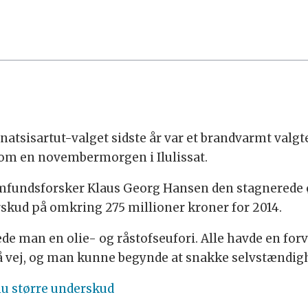
atsisartut-valget sidste år var et brandvarmt valgt
 som en novembermorgen i Ilulissat.
amfundsforsker Klaus Georg Hansen den stagnerede 
rskud på omkring 275 millioner kroner for 2014.
ede man en olie- og råstofseufori. Alle havde en for
på vej, og man kunne begynde at snakke selvstændig
nu større underskud