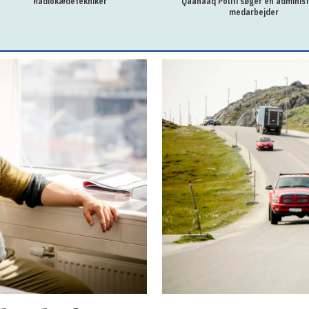
Radiokædetekniker
Qaanaaq Politi søger en administ
medarbejder