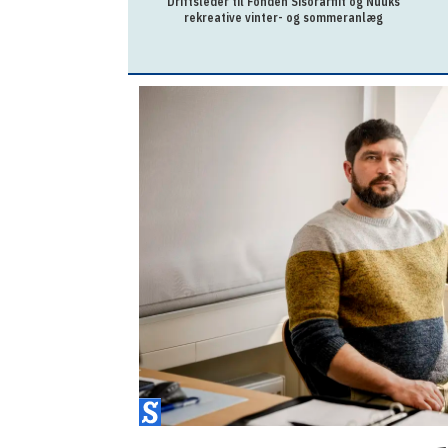
Driftsleder til Fonden Sisorarfiit og Nuuks
rekreative vinter- og sommeranlæg