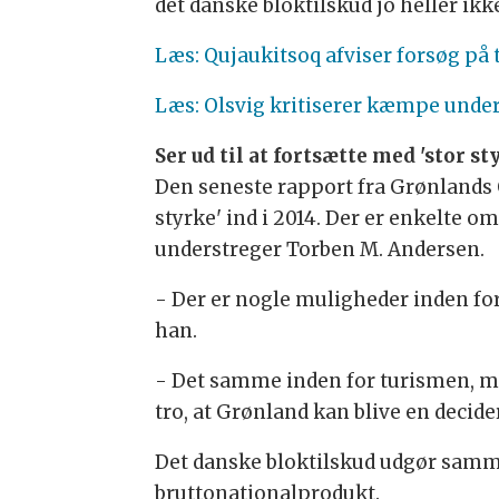
det danske bloktilskud jo heller ikk
Læs: Qujaukitsoq afviser forsøg på 
Læs: Olsvig kritiserer kæmpe unde
Ser ud til at fortsætte med 'stor st
Den seneste rapport fra Grønlands Ø
styrke' ind i 2014. Der er enkelte 
understreger Torben M. Andersen.
- Der er nogle muligheder inden for 
han.
- Det samme inden for turismen, me
tro, at Grønland kan blive en deci
Det danske bloktilskud udgør samme
bruttonationalprodukt.