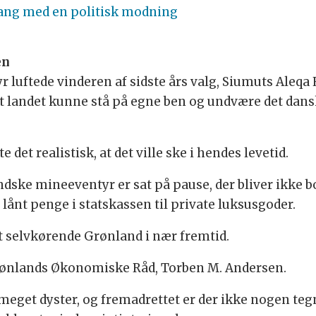
gang med en politisk modning
en
tyr luftede vinderen af sidste års valg, Siumuts Al
t landet kunne stå på egne ben og undvære det dansk
 det realistisk, at det ville ske i hendes levetid.
ndske mineeventyr er sat på pause, der bliver ikke 
e lånt penge i statskassen til private luksusgoder.
et selvkørende Grønland i nær fremtid.
rønlands Økonomiske Råd, Torben M. Andersen.
eget dyster, og fremadrettet er der ikke nogen tegn p