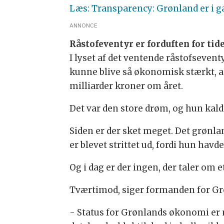
Læs: Transparency: Grønland er i 
ANNONCE
Råstofeventyr er forduften for tid
I lyset af det ventende råstofseven
kunne blive så økonomisk stærkt, a
milliarder kroner om året.
Det var den store drøm, og hun kaldte
Siden er der sket meget. Det grønla
er blevet strittet ud, fordi hun havd
Og i dag er der ingen, der taler om 
Tværtimod, siger formanden for G
- Status for Grønlands økonomi er m