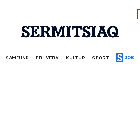
JOB
SAMFUND
ERHVERV
KULTUR
SPORT