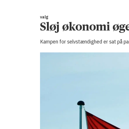
valg
Sløj økonomi øg
Kampen for selvstændighed er sat på p