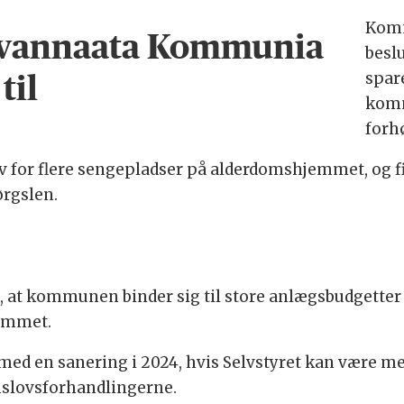
Komm
Avannaata Kommunia
beslu
til
spar
komm
forhø
v for flere sengepladser på alderdomshjemmet, og f
ørgslen.
 at kommunen binder sig til store anlægsbudgette
jemmet.
 med en sanering i 2024, hvis Selvstyret kan være med
nslovsforhandlingerne.