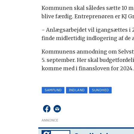
Kommunen skal således sætte 10 mio. k
blive færdig. Entreprenøren er KJ G
- Anlægsarbejdet vil igangsættes i 
finde midlertidig indlogering af de 
Kommunens anmodning om Selvstyret
5. september. Her skal budgetforde
komme med i finansloven for 2024.
SAMFUND
INDLAND
SUNDHED
ANNONCE