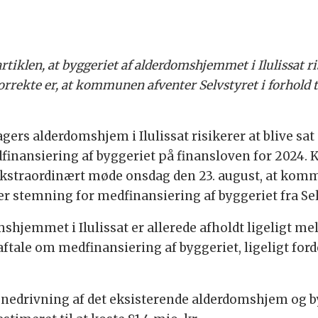
artiklen, at byggeriet af alderdomshjemmet i Ilulissat ri
korrekte er, at kommunen afventer Selvstyret i forhold t
gers alderdomshjem i Ilulissat risikerer at blive sat
medfinansiering af byggeriet på finansloven for 202
straordinært møde onsdag den 23. august, at komm
r er stemning for medfinansiering af byggeriet fra Sel
omshjemmet i Ilulissat er allerede afholdt ligeligt
ftale om medfinansiering af byggeriet, ligeligt f
r nedrivning af det eksisterende alderdomshjem og b