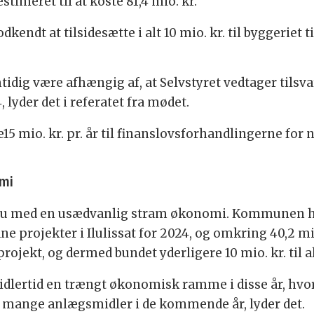
timeret til at koste 81,4 mio. kr.
dt at tilsidesætte i alt 10 mio. kr. til byggeriet ti
mtidig være afhængig af, at Selvstyret vedtager tils
lyder det i referatet fra mødet.
5 mio. kr. pr. år til finanslovsforhandlingerne for n
omi
nu med en usædvanlig stram økonomi. Kommunen ha
e projekter i Ilulissat for 2024, og omkring 40,2 m
rojekt, og dermed bundet yderligere 10 mio. kr. ti
lertid en trængt økonomisk ramme i disse år, hvor
se mange anlægsmidler i de kommende år, lyder det.