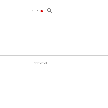
KL
DK
ANNONCE