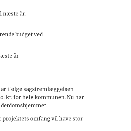
l næste år.
varende budget ved
æste år.
r ifølge sagsfremlæggelsen
io. kr. for hele kommunen. Nu har
l alderdomshjemmet.
 projektets omfang vil have stor